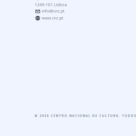
1249-101 Lisboa
info@cnc.pt
www.cnc.pt
© 2026 CENTRO NACIONAL DE CULTURA. TODOS