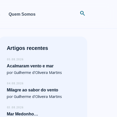
search
s
Quem Somos
Artigos recentes
05.08.2026
Acalmaram vento e mar
por Guilherme d'Oliveira Martins
04.08.2026
Milagre ao sabor do vento
por Guilherme d'Oliveira Martins
03.08.2026
Mar Medonho…