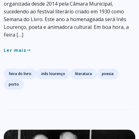
organizada desde 2014 pela Câmara Municipal,
sucedendo ao festival literário criado em 1930 como
Semana do Livro. Este ano a homenageada será Inês
Lourenço, poeta e animadora cultural. Em boa hora, a
Feira […]
Ler mais
east
Tags
feira do livro
inês lourenço
literatura
poesia
porto