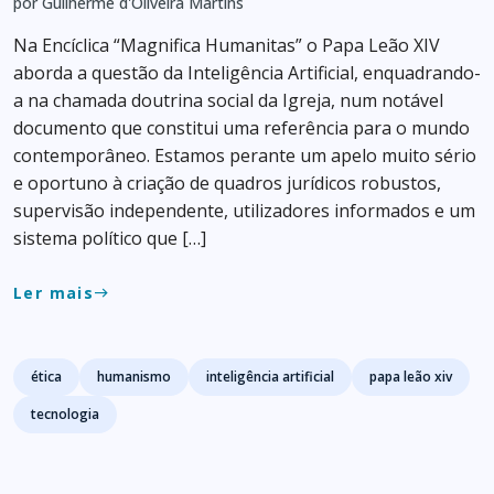
por Guilherme d'Oliveira Martins
Na Encíclica “Magnifica Humanitas” o Papa Leão XIV
aborda a questão da Inteligência Artificial, enquadrando-
a na chamada doutrina social da Igreja, num notável
documento que constitui uma referência para o mundo
contemporâneo. Estamos perante um apelo muito sério
e oportuno à criação de quadros jurídicos robustos,
supervisão independente, utilizadores informados e um
sistema político que […]
Ler mais
east
Tags
ética
humanismo
inteligência artificial
papa leão xiv
tecnologia