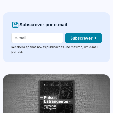
news
Subscrever por e-mail
Subscrever
arrow_outward
Receberá apenas novas publicações - no máximo, um e-mail
por dia.
Lista de artigos