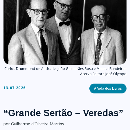
Carlos Drummond de Andrade, João Guimarães Rosa e Manuel Bandeira -
Acervo Editora José Olympo
Categories
13.07.2026
A Vida dos Livros
“Grande Sertão – Veredas”
por Guilherme d'Oliveira Martins