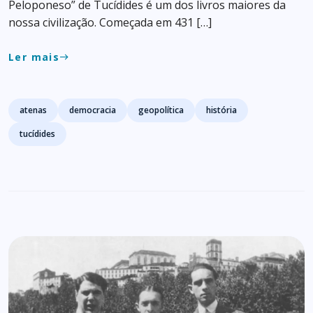
Peloponeso” de Tucídides é um dos livros maiores da
nossa civilização. Começada em 431 […]
Ler mais
east
Tags
atenas
democracia
geopolítica
história
tucídides