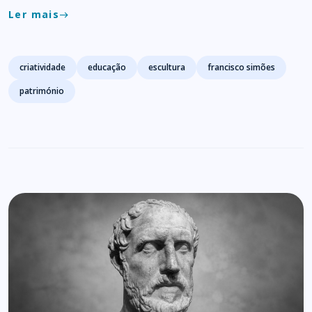
Ler mais
east
Tags
criatividade
educação
escultura
francisco simões
património