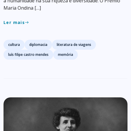
a humanidade na sua riqueza e diversidade. O Prémio
Maria Ondina […]
Ler mais
east
Tags
cultura
diplomacia
literatura de viagens
luís filipe castro mendes
memória