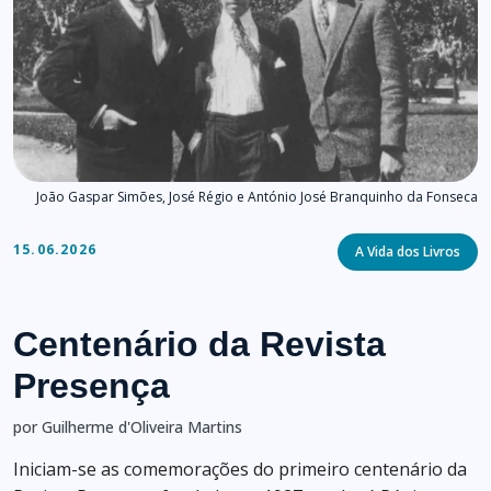
João Gaspar Simões, José Régio e António José Branquinho da Fonseca
Categories
15.06.2026
A Vida dos Livros
Centenário da Revista
Presença
por Guilherme d'Oliveira Martins
Iniciam-se as comemorações do primeiro centenário da