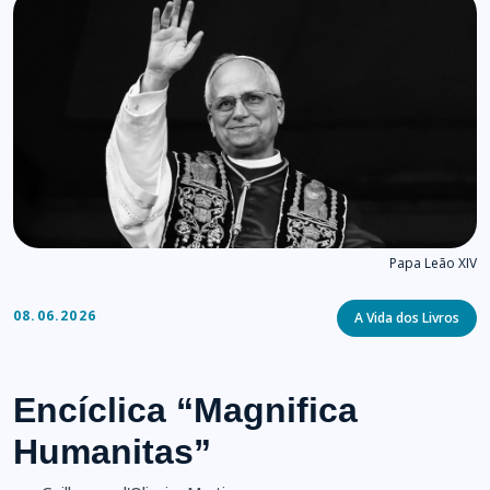
Papa Leão XIV
Categories
08.06.2026
A Vida dos Livros
Encíclica “Magnifica
Humanitas”