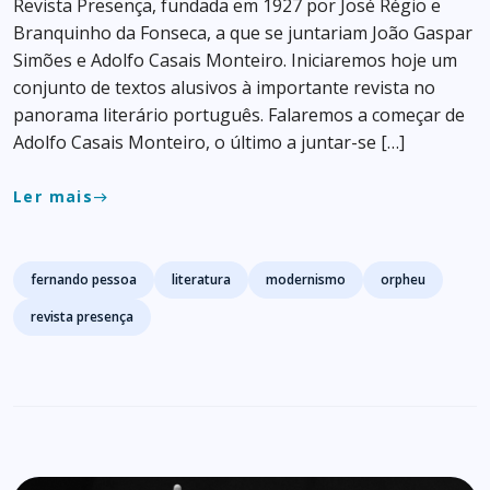
Revista Presença, fundada em 1927 por José Régio e
Branquinho da Fonseca, a que se juntariam João Gaspar
Simões e Adolfo Casais Monteiro. Iniciaremos hoje um
conjunto de textos alusivos à importante revista no
panorama literário português. Falaremos a começar de
Adolfo Casais Monteiro, o último a juntar-se […]
Ler mais
east
Tags
fernando pessoa
literatura
modernismo
orpheu
revista presença