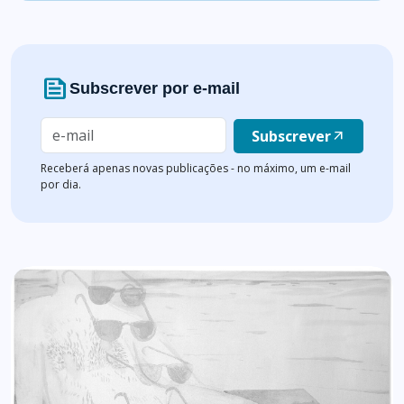
news
Subscrever por e-mail
Subscrever
arrow_outward
Receberá apenas novas publicações - no máximo, um e-mail
por dia.
Lista de artigos