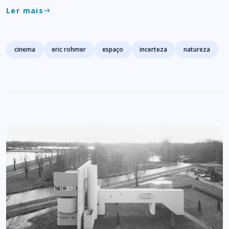
Ler mais
east
Tags
cinema
eric rohmer
espaço
incerteza
natureza