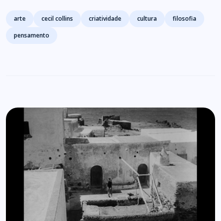
Tags
arte
cecil collins
criatividade
cultura
filosofia
pensamento