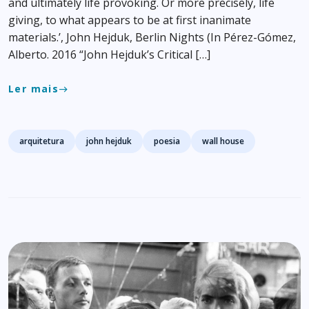
and ultimately life provoking. Or more precisely, life
giving, to what appears to be at first inanimate
materials.’, John Hejduk, Berlin Nights (In Pérez-Gómez,
Alberto. 2016 “John Hejduk’s Critical […]
Ler mais
east
Tags
arquitetura
john hejduk
poesia
wall house