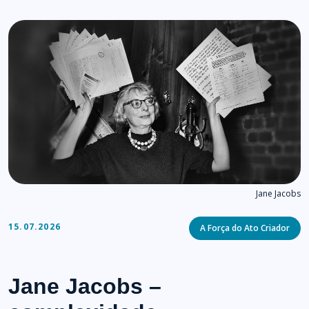
Jane Jacobs
Categories
15.07.2026
A Força do Ato Criador
Jane Jacobs –