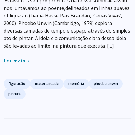
‘Estávamos sempre próximos da nossa sombrae assim
nos juntávamos ao poente,delineados em linhas suaves
oblíquas.’n (Fiama Hasse Pais Brandão, ‘Cenas Vivas’,
2000) Phoebe Unwin (Cambridge, 1979) explora
diversas camadas de tempo e espaço através do simples
ato de pintar. A ideia e a comunicação clara dessa ideia
são levadas ao limite, na pintura que executa. […]
Ler mais
east
Tags
figuração
materialidade
memória
phoebe unwin
pintura