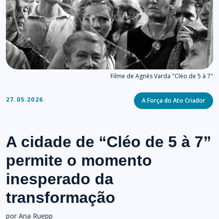
Filme de Agnès Varda "Cléo de 5 à 7"
Categories
27.05.2026
A Força do Ato Criador
A cidade de “Cléo de 5 à 7”
permite o momento
inesperado da
transformação
por Ana Ruepp