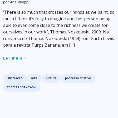
por Ana Ruepp
‘There is so much that crosses our minds as we paint, so
much I think it’s folly to imagine another person being
able to even come close to the richness we create for
ourselves in our work.’, Thomas Nozkowski, 2009 Na
conversa de Thomas Nozkowski (1944) com Garth Lewis
para a revista Turps Banana, em […]
Ler mais
east
Tags
abstração
arte
pintura
processo criativo
thomas nozkowski