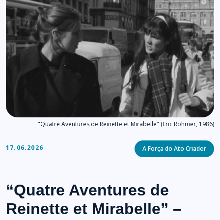
"Quatre Aventures de Reinette et Mirabelle" (Eric Rohmer, 1986)
Categories
17.06.2026
A Força do Ato Criador
“Quatre Aventures de
Reinette et Mirabelle” –