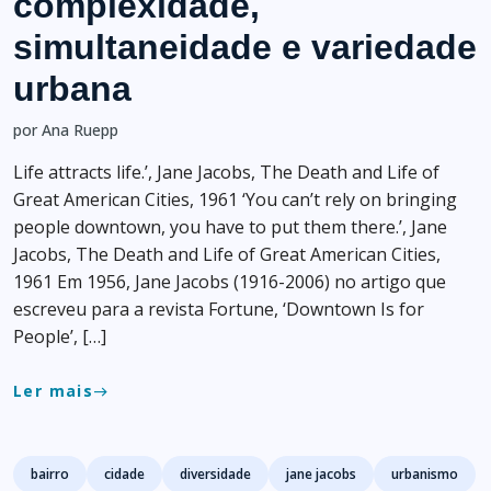
complexidade,
simultaneidade e variedade
urbana
por Ana Ruepp
Life attracts life.’, Jane Jacobs, The Death and Life of
Great American Cities, 1961 ‘You can’t rely on bringing
people downtown, you have to put them there.’, Jane
Jacobs, The Death and Life of Great American Cities,
1961 Em 1956, Jane Jacobs (1916-2006) no artigo que
escreveu para a revista Fortune, ‘Downtown Is for
People’, […]
Ler mais
east
Tags
bairro
cidade
diversidade
jane jacobs
urbanismo