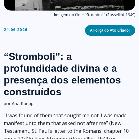
Imagem do filme "Stromboli" (Rossellini, 1949)
Categories
24.06.2026
A Força do Ato Criador
“Stromboli”: a
profundidade divina e a
presença dos elementos
construídos
por Ana Ruepp
“I was found of them that sought me not; I was made
manifest unto them that asked not after me” (New
Testament, St. Paul’s letter to the Romans, chapter 10
verse 20) No filme Stromboli (Rossellini, 1949) os