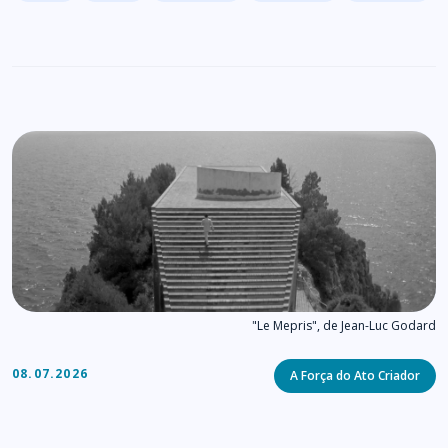
"Le Mepris", de Jean-Luc Godard
Categories
08.07.2026
A Força do Ato Criador