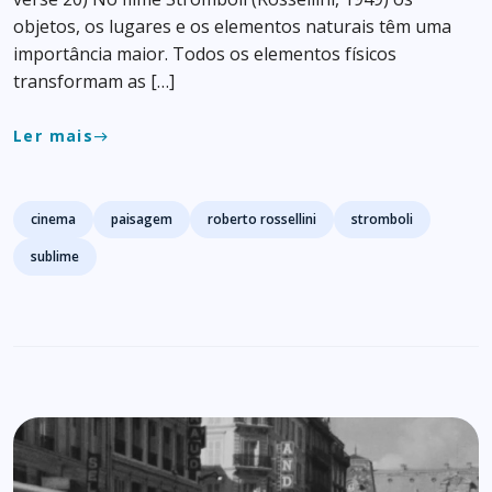
objetos, os lugares e os elementos naturais têm uma
importância maior. Todos os elementos físicos
transformam as […]
Ler mais
east
Tags
cinema
paisagem
roberto rossellini
stromboli
sublime