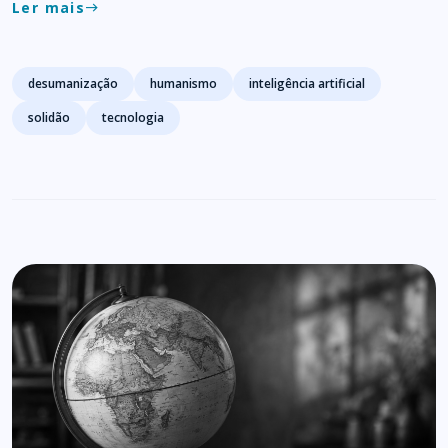
Ler mais
east
Tags
desumanização
humanismo
inteligência artificial
solidão
tecnologia