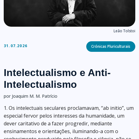
Leão Tolstoi
Categories
31.07.2026
Crónicas Pluriculturais
Intelectualismo e Anti-
Intelectualismo
por Joaquim M. M. Patrício
1. Os intelectuais seculares proclamavam, “ab initio”, um
especial fervor pelos interesses da humanidade, um
dever caritativo de a fazer progredir, mediante
ensinamentos e orientações, iluminando-a com o
conhecimento produzido pela filosofia e ciência, não se