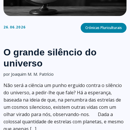
Categories
26.06.2026
Crónicas Pluriculturais
O grande silêncio do
universo
por Joaquim M. M. Patrício
Não será a ciência um punho erguido contra o silêncio
do universo, a pedir-lhe que fale? Há a esperança,
baseada na ideia de que, na penumbra das estrelas de
um cosmos silencioso, existem outras vidas com um
olhar virado para nós, observando-nos. Dada a
colossal quantidade de estrelas com planetas, e mesmo
que apenas […]