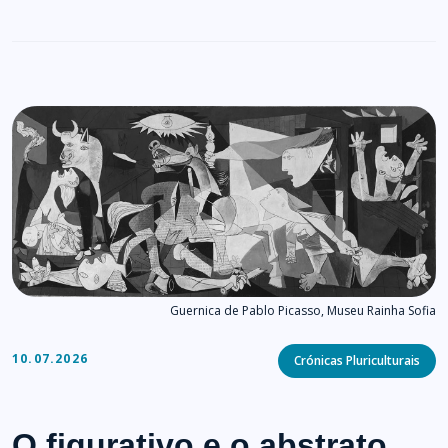
Guernica de Pablo Picasso, Museu Rainha Sofia
Categories
10.07.2026
Crónicas Pluriculturais
O figurativo e o abstrato