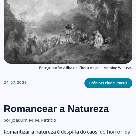
Peregrinação à Ilha de Cítera de Jean-Antoine Watteau
Categories
24.07.2026
Crónicas Pluriculturais
Romancear a Natureza
por Joaquim M. M. Patrício
Romantizar a natureza é despi-la do caos, do horror, da