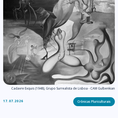
Cadavre Exquis (1948), Grupo Surrealista de Lisboa - CAM Gulbenkian
Categories
17.07.2026
Crónicas Pluriculturais