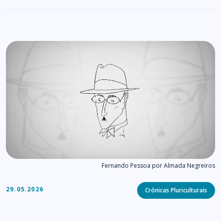
Fernando Pessoa por Almada Negreiros
Categories
29.05.2026
Crónicas Pluriculturais