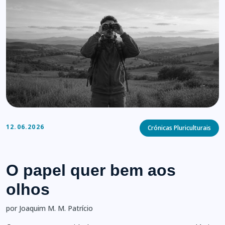
Categories
12.06.2026
Crónicas Pluriculturais
O papel quer bem aos
olhos
por Joaquim M. M. Patrício