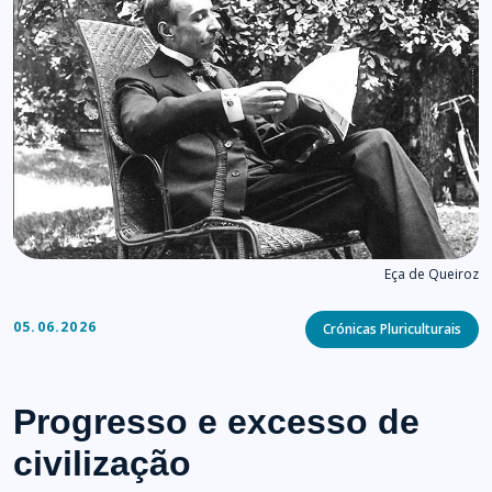
Eça de Queiroz
Categories
05.06.2026
Crónicas Pluriculturais
Progresso e excesso de
civilização