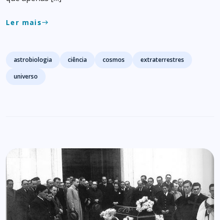
Ler mais
east
Tags
astrobiologia
ciência
cosmos
extraterrestres
universo