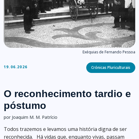
Exéquias de Fernando Pessoa
Categories
19.06.2026
Crónicas Pluriculturais
O reconhecimento tardio e
póstumo
por Joaquim M. M. Patrício
Todos trazemos e levamos uma história digna de ser
reconhecida. Há vidas que, enquanto vivas, passam