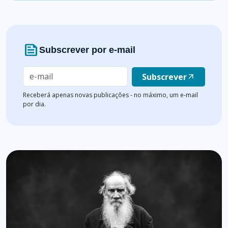
news
Subscrever por e-mail
Subscrever
arrow_outward
Receberá apenas novas publicações - no máximo, um e-mail
por dia.
Lista de artigos