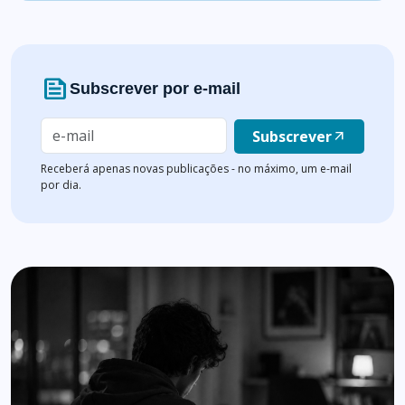
news
Subscrever por e-mail
Subscrever
arrow_outward
Receberá apenas novas publicações - no máximo, um e-mail
por dia.
Lista de artigos