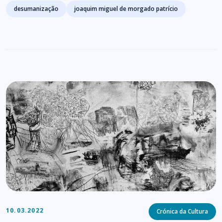
Tags
desumanização
joaquim miguel de morgado patrício
Categories
10.03.2022
Crónica da Cultura