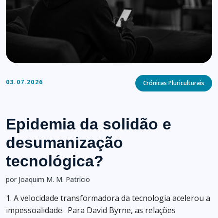
Categories
03.07.2026
Crónicas Pluriculturais
Epidemia da solidão e
desumanização
tecnológica?
por Joaquim M. M. Patrício
1. A velocidade transformadora da tecnologia acelerou a
impessoalidade. Para David Byrne, as relações