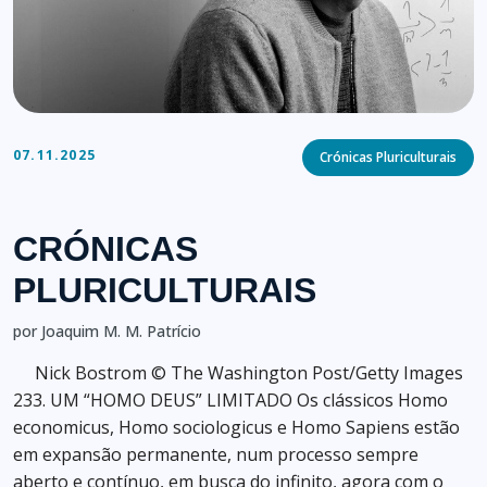
Categories
07.11.2025
Crónicas Pluriculturais
CRÓNICAS
PLURICULTURAIS
por Joaquim M. M. Patrício
Nick Bostrom © The Washington Post/Getty Images
233. UM “HOMO DEUS” LIMITADO Os clássicos Homo
economicus, Homo sociologicus e Homo Sapiens estão
em expansão permanente, num processo sempre
aberto e contínuo, em busca do infinito, agora com o