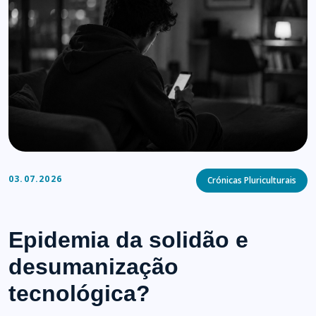
Categories
03.07.2026
Crónicas Pluriculturais
Epidemia da solidão e
desumanização
tecnológica?