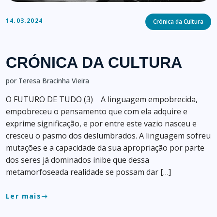
Categories
14.03.2024
Crónica da Cultura
CRÓNICA DA CULTURA
por Teresa Bracinha Vieira
O FUTURO DE TUDO (3) A linguagem empobrecida,
empobreceu o pensamento que com ela adquire e
exprime significação, e por entre este vazio nasceu e
cresceu o pasmo dos deslumbrados. A linguagem sofreu
mutações e a capacidade da sua apropriação por parte
dos seres já dominados inibe que dessa
metamorfoseada realidade se possam dar […]
Ler mais
east