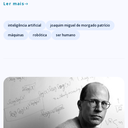
Ler mais
east
Tags
inteligência artificial
joaquim miguel de morgado patrício
máquinas
robótica
ser humano