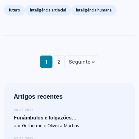
Tags
futuro
inteligência artificial
inteligência humana
Seguinte »
1
2
Artigos recentes
08.08.2026
Funâmbulos e folgazões…
por Guilherme d'Oliveira Martins
07.08.2026