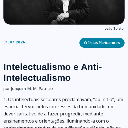
Leão Tolstoi
Categories
31.07.2026
Crónicas Pluriculturais
Intelectualismo e Anti-
Intelectualismo
por Joaquim M. M. Patrício
1. Os intelectuais seculares proclamavam, “ab initio”, um
especial fervor pelos interesses da humanidade, um
dever caritativo de a fazer progredir, mediante
ensinamentos e orientações, iluminando-a com o
conhecimento produzido pela filosofia e ciência, não se