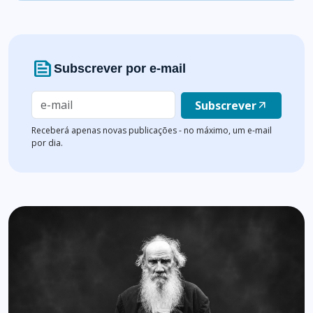
news
Subscrever por e-mail
Subscrever
arrow_outward
Receberá apenas novas publicações - no máximo, um e-mail
por dia.
Lista de artigos