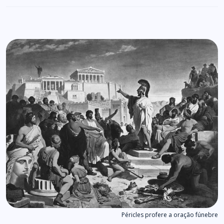
Péricles profere a oração fúnebre