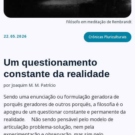
Filósofo em meditação de Rembrandt
Categories
22.05.2026
Crónicas Pluriculturais
Um questionamento
constante da realidade
por Joaquim M. M. Patrício
Sendo uma enunciação ou formulação geradora de
porquês geradores de outros porquês, a filosofia é o
apogeu de um questionar constante e permanente da
realidade. Não sendo pensável pelo modelo de
articulação problema-solução, nem pela
experimentação e observação, mas sim pelo