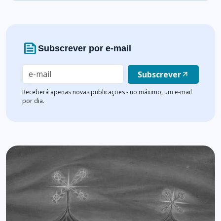
news
Subscrever por e-mail
Subscrever
arrow_outward
Receberá apenas novas publicações - no máximo, um e-mail
por dia.
Lista de artigos