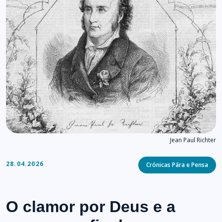
Jean Paul Richter
Categories
28.04.2026
Crónicas Pára e Pensa
O clamor por Deus e a