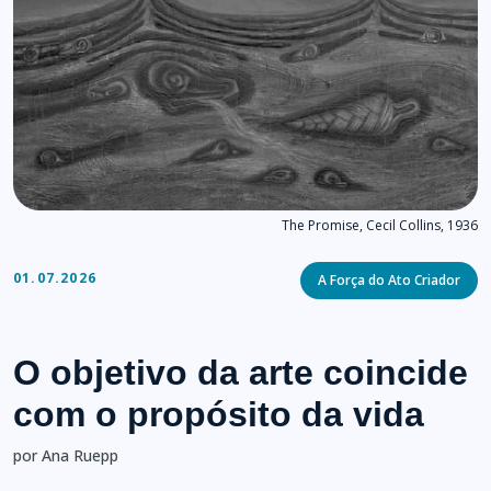
The Promise, Cecil Collins, 1936
Categories
01.07.2026
A Força do Ato Criador
O objetivo da arte coincide
com o propósito da vida
por Ana Ruepp