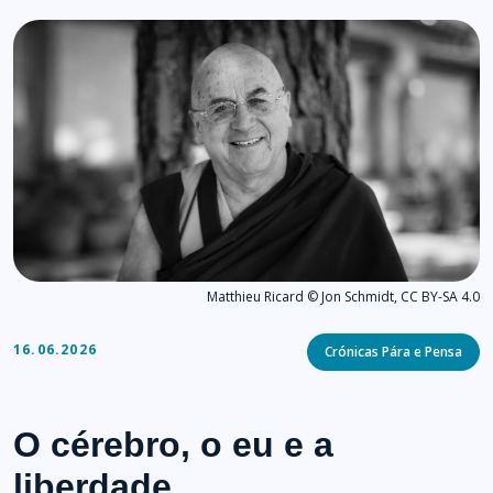
Matthieu Ricard © Jon Schmidt, CC BY-SA 4.0
Categories
16.06.2026
Crónicas Pára e Pensa
O cérebro, o eu e a
liberdade