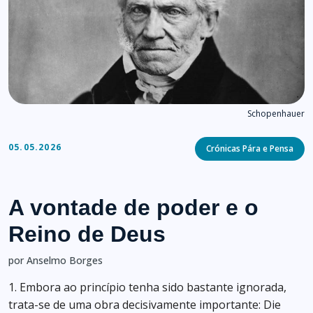
Schopenhauer
Categories
05.05.2026
Crónicas Pára e Pensa
A vontade de poder e o
Reino de Deus
por Anselmo Borges
1. Embora ao princípio tenha sido bastante ignorada,
trata-se de uma obra decisivamente importante: Die