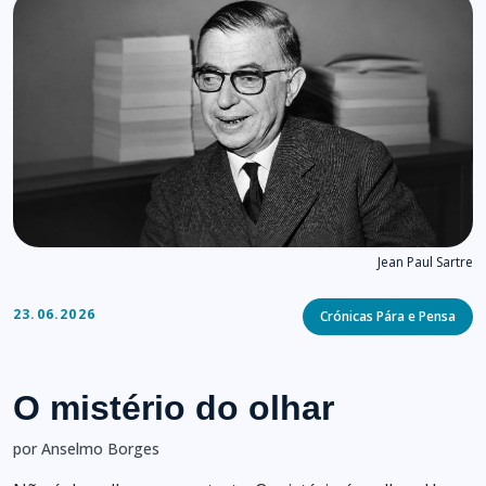
Jean Paul Sartre
Categories
23.06.2026
Crónicas Pára e Pensa
O mistério do olhar
por Anselmo Borges