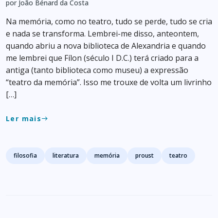
por João Bénard da Costa
Na memória, como no teatro, tudo se perde, tudo se cria
e nada se transforma. Lembrei-me disso, anteontem,
quando abriu a nova biblioteca de Alexandria e quando
me lembrei que Fílon (século I D.C.) terá criado para a
antiga (tanto biblioteca como museu) a expressão
“teatro da memória”. Isso me trouxe de volta um livrinho
[…]
Ler mais
east
Tags
filosofia
literatura
memória
proust
teatro