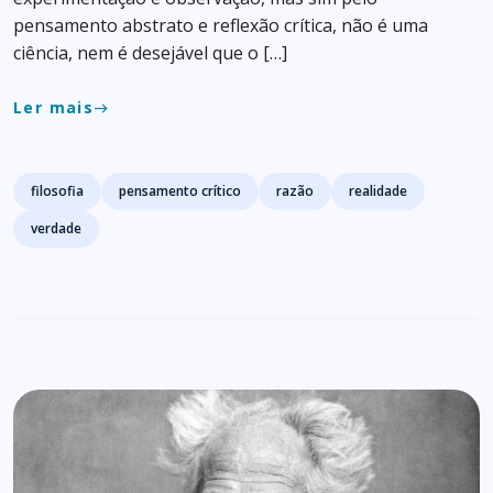
pensamento abstrato e reflexão crítica, não é uma
ciência, nem é desejável que o […]
Ler mais
east
Tags
filosofia
pensamento crítico
razão
realidade
verdade