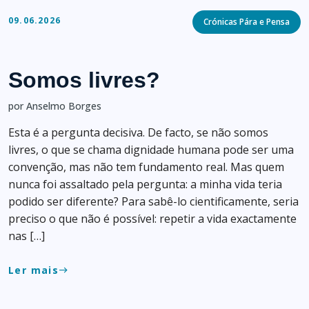
Categories
09.06.2026
Crónicas Pára e Pensa
Somos livres?
por Anselmo Borges
Esta é a pergunta decisiva. De facto, se não somos
livres, o que se chama dignidade humana pode ser uma
convenção, mas não tem fundamento real. Mas quem
nunca foi assaltado pela pergunta: a minha vida teria
podido ser diferente? Para sabê-lo cientificamente, seria
preciso o que não é possível: repetir a vida exactamente
nas […]
Ler mais
east