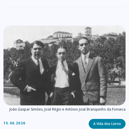
João Gaspar Simões, José Régio e António José Branquinho da Fonseca
Categories
15.06.2026
A Vida dos Livros