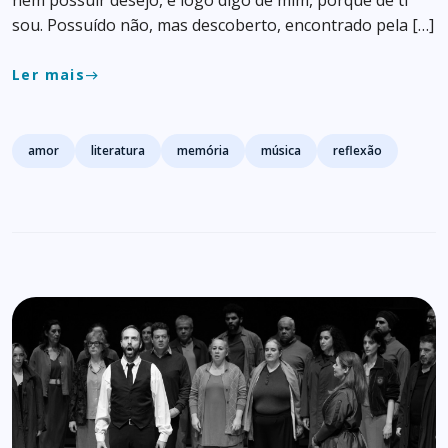
nem possuir desejo, e logo digo de mim, porque de ti
sou. Possuído não, mas descoberto, encontrado pela […]
Ler mais
east
Tags
amor
literatura
memória
música
reflexão