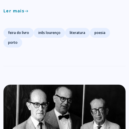
Ler mais
east
Tags
feira do livro
inês lourenço
literatura
poesia
porto