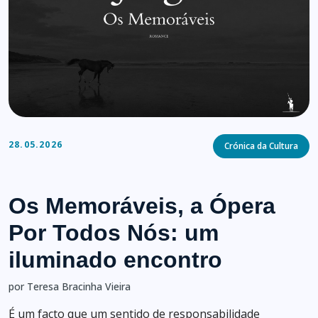
Categories
28.05.2026
Crónica da Cultura
Os Memoráveis, a Ópera
Por Todos Nós: um
iluminado encontro
por Teresa Bracinha Vieira
É um facto que um sentido de responsabilidade