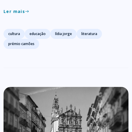
Ler mais
east
Tags
cultura
educação
lídia jorge
literatura
prémio camões