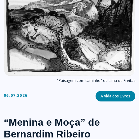
"Paisagem com caminho" de Lima de Freitas
Categories
06.07.2026
A Vida dos Livros
“Menina e Moça” de
Bernardim Ribeiro