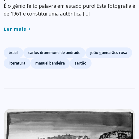
É o génio feito palavra em estado puro! Esta fotografia é
de 1961 e constitui uma autêntica […]
Ler mais
east
Tags
brasil
carlos drummond de andrade
joão guimarães rosa
literatura
manuel bandeira
sertão