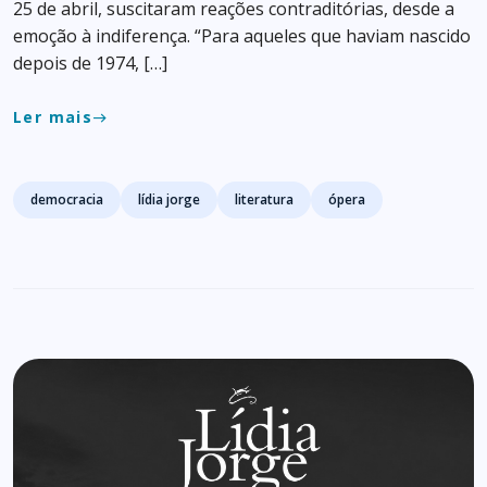
25 de abril, suscitaram reações contraditórias, desde a
emoção à indiferença. “Para aqueles que haviam nascido
depois de 1974, […]
Ler mais
east
Tags
democracia
lídia jorge
literatura
ópera