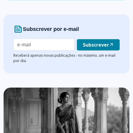
news
Subscrever por e-mail
Subscrever
arrow_outward
Receberá apenas novas publicações - no máximo, um e-mail
por dia.
Lista de artigos