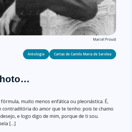
Marcel Proust
Categories
Antologia
Cartas de Camilo Maria de Sarolea
inhoto…
fórmula, muito menos enfática ou pleonástica. É,
 contraditória do amor que te tenho: pois te chamo
esejo, e logo digo de mim, porque de ti sou.
ela […]