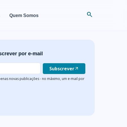
search
s
Quem Somos
crever por e-mail
Subscrever
arrow_outward
enas novas publicações - no máximo, um e-mail por