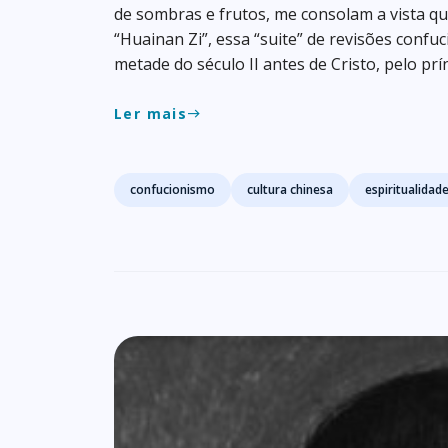
de sombras e frutos, me consolam a vista qu
“Huainan Zi”, essa “suite” de revisões confu
metade do século II antes de Cristo, pelo prí
Ler mais
east
Tags
confucionismo
cultura chinesa
espiritualidad