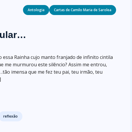
Categories
Antologia
Cartas de Camilo Maria de Sarolea
cular…
 essa Rainha cujo manto franjado de infinito cintila
que me murmurou este silêncio? Assim me entrou,
tão imensa que me fez teu pai, teu irmão, teu
]
reflexão