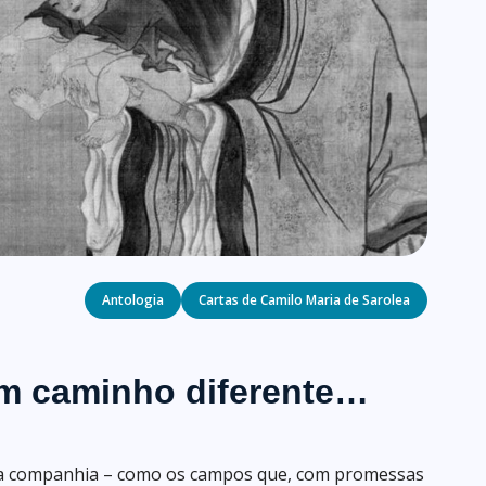
Categories
Antologia
Cartas de Camilo Maria de Sarolea
um caminho diferente…
oa companhia – como os campos que, com promessas