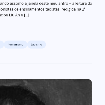
ando assomo à janela deste meu antro – a leitura do
cionistas de ensinamentos taoistas, redigida na 2ª
ncipe Liu An e […]
e
humanismo
taoísmo