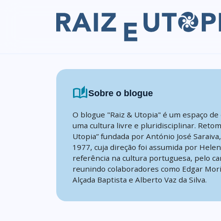
Skip to content
auto_stories
Sobre o blogue
O blogue "Raiz & Utopia" é um espaço de 
uma cultura livre e pluridisciplinar. Reto
Utopia” fundada por António José Saraiva
1977, cuja direção foi assumida por Hele
referência na cultura portuguesa, pelo ca
reunindo colaboradores como Edgar Mori
Alçada Baptista e Alberto Vaz da Silva.