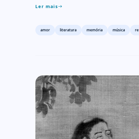
Ler mais
east
Tags
amor
literatura
memória
música
re