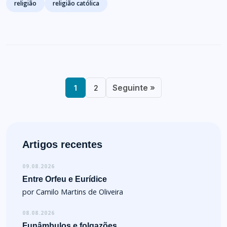
religião
religião católica
Seguinte »
1
2
Artigos recentes
09.08.2026
Entre Orfeu e Eurídice
por Camilo Martins de Oliveira
08.08.2026
Funâmbulos e folgazões…