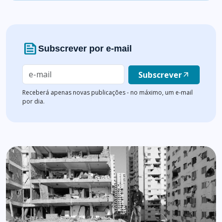
news
Subscrever por e-mail
Subscrever
arrow_outward
Receberá apenas novas publicações - no máximo, um e-mail
por dia.
Lista de artigos