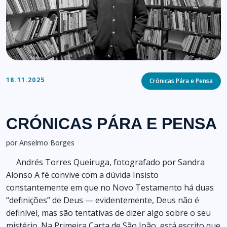
Categories
18.11.2025
Crónicas Pára e Pensa
CRÓNICAS PÁRA E PENSA
por Anselmo Borges
Andrés Torres Queiruga, fotografado por Sandra
Alonso A fé convive com a dúvida Insisto
constantemente em que no Novo Testamento há duas
“definições” de Deus — evidentemente, Deus não é
definível, mas são tentativas de dizer algo sobre o seu
mistério. Na Primeira Carta de São João, está escrito que