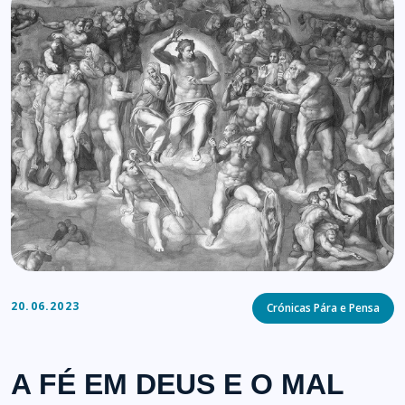
Categories
20.06.2023
Crónicas Pára e Pensa
A FÉ EM DEUS E O MAL