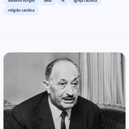
anselmo borges
deus
fé
igreja católica
religião católica