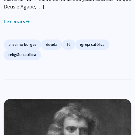
Deus é Agapê, […]
Ler mais
east
Tags
anselmo borges
dúvida
fé
igreja católica
religião católica