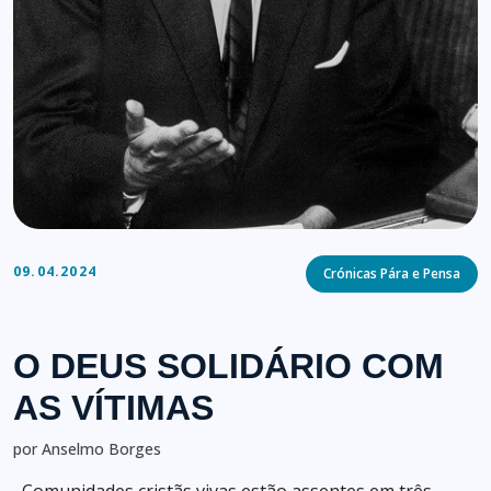
Categories
09.04.2024
Crónicas Pára e Pensa
O DEUS SOLIDÁRIO COM
AS VÍTIMAS
por Anselmo Borges
Comunidades cristãs vivas estão assentes em três