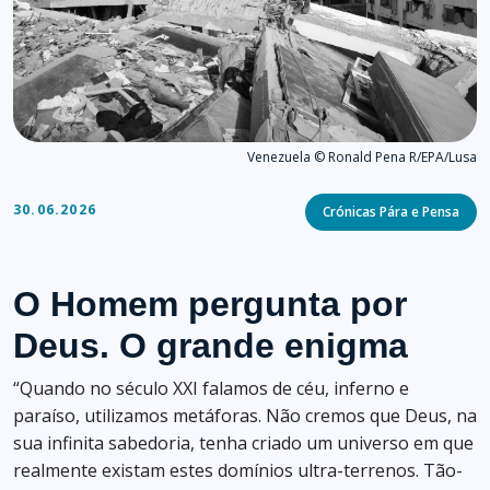
Venezuela © Ronald Pena R/EPA/Lusa
Categories
30.06.2026
Crónicas Pára e Pensa
O Homem pergunta por
Deus. O grande enigma
“Quando no século XXI falamos de céu, inferno e
paraíso, utilizamos metáforas. Não cremos que Deus, na
sua infinita sabedoria, tenha criado um universo em que
realmente existam estes domínios ultra-terrenos. Tão-