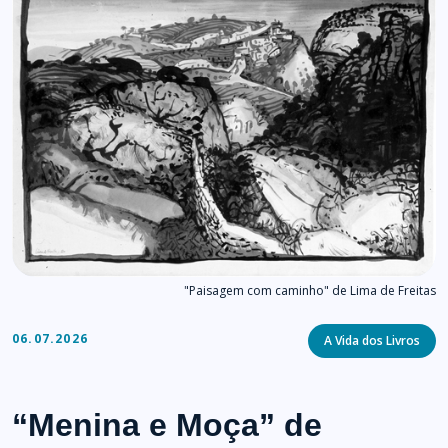
"Paisagem com caminho" de Lima de Freitas
Categories
06.07.2026
A Vida dos Livros
“Menina e Moça” de