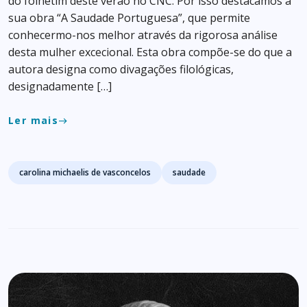
do folhetim deste verão no CNC. Por isso destacamos a
sua obra “A Saudade Portuguesa”, que permite
conhecermo-nos melhor através da rigorosa análise
desta mulher excecional. Esta obra compõe-se do que a
autora designa como divagações filológicas,
designadamente […]
Ler mais
east
Tags
carolina michaelis de vasconcelos
saudade