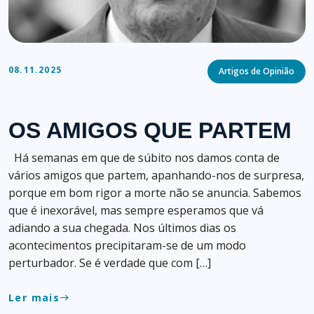
Categories
08.11.2025
Artigos de Opinião
OS AMIGOS QUE PARTEM
Há semanas em que de súbito nos damos conta de
vários amigos que partem, apanhando-nos de surpresa,
porque em bom rigor a morte não se anuncia. Sabemos
que é inexorável, mas sempre esperamos que vá
adiando a sua chegada. Nos últimos dias os
acontecimentos precipitaram-se de um modo
perturbador. Se é verdade que com […]
Ler mais
east