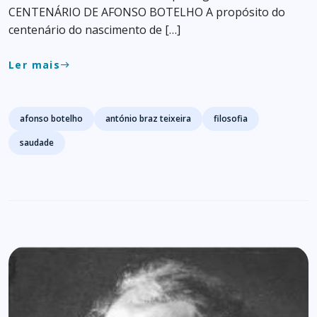
CENTENÁRIO DE AFONSO BOTELHO A propósito do
centenário do nascimento de […]
Ler mais
east
Tags
afonso botelho
antónio braz teixeira
filosofia
saudade