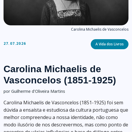
Carolina Michaelis de Vasconcelos
Categories
27.07.2026
A Vida dos Livros
Carolina Michaelis de
Vasconcelos (1851-1925)
por Guilherme d'Oliveira Martins
Carolina Michaelis de Vasconcelos (1851-1925) foi sem
dúvida a ensaísta e estudiosa da cultura portuguesa que
melhor compreendeu a nossa identidade, não como
modo ilusório de nos descrevermos, mas como ponto de
encontro de várias influências e base de diálogo entre