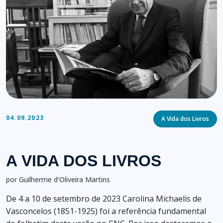
Categories
04.09.2023
A Vida dos Livros
A VIDA DOS LIVROS
por Guilherme d'Oliveira Martins
De 4 a 10 de setembro de 2023 Carolina Michaelis de
Vasconcelos (1851-1925) foi a referência fundamental