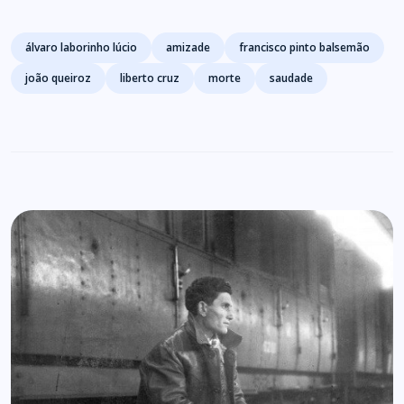
Tags
álvaro laborinho lúcio
amizade
francisco pinto balsemão
joão queiroz
liberto cruz
morte
saudade