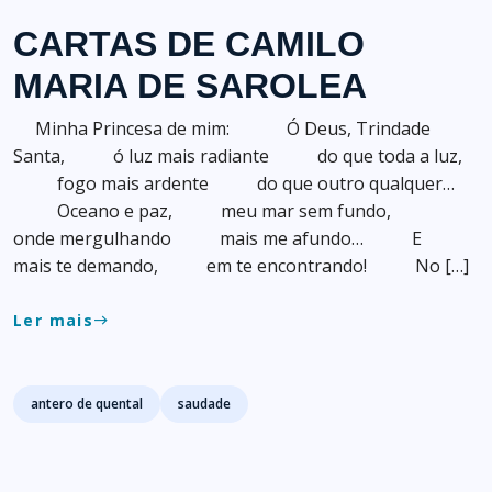
CARTAS DE CAMILO
MARIA DE SAROLEA
Minha Princesa de mim: Ó Deus, Trindade
Santa, ó luz mais radiante do que toda a luz,
fogo mais ardente do que outro qualquer…
Oceano e paz, meu mar sem fundo,
onde mergulhando mais me afundo… E
mais te demando, em te encontrando! No […]
Ler mais
east
Tags
antero de quental
saudade