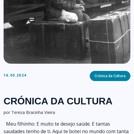
Categories
16.05.2024
Crónica da Cultura
CRÓNICA DA CULTURA
por Teresa Bracinha Vieira
Meu filhinho: E muito te desejo saúde. E tantas
saudades tenho de ti. Aqui te botei no mundo com tanta