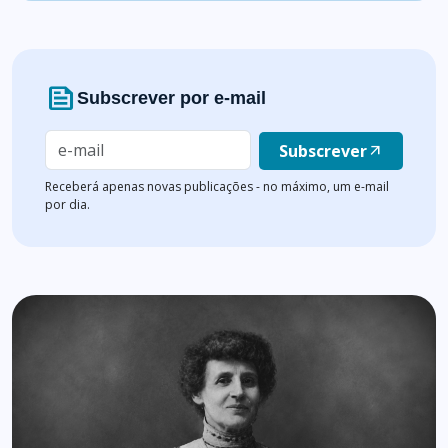
news
Subscrever por e-mail
Subscrever
arrow_outward
Receberá apenas novas publicações - no máximo, um e-mail
por dia.
Lista de artigos