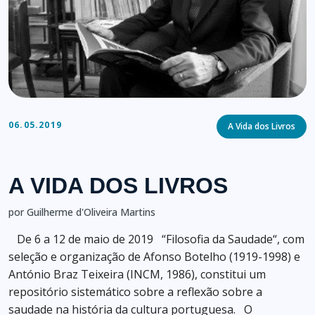
Categories
06.05.2019
A Vida dos Livros
A VIDA DOS LIVROS
por Guilherme d'Oliveira Martins
De 6 a 12 de maio de 2019 “Filosofia da Saudade“, com
seleção e organização de Afonso Botelho (1919-1998) e
António Braz Teixeira (INCM, 1986), constitui um
repositório sistemático sobre a reflexão sobre a
saudade na história da cultura portuguesa. O