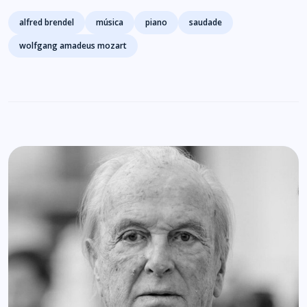
Tags
alfred brendel
música
piano
saudade
wolfgang amadeus mozart