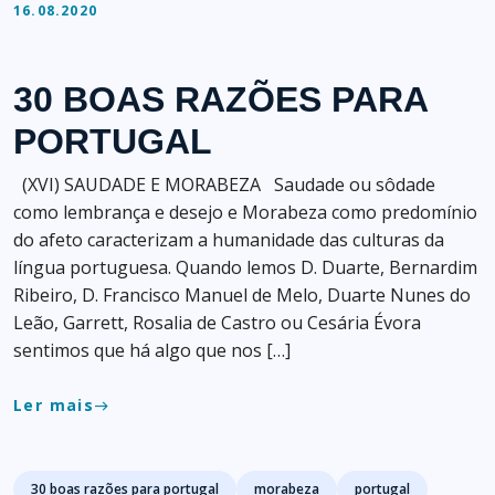
16.08.2020
30 BOAS RAZÕES PARA
PORTUGAL
(XVI) SAUDADE E MORABEZA Saudade ou sôdade
como lembrança e desejo e Morabeza como predomínio
do afeto caracterizam a humanidade das culturas da
língua portuguesa. Quando lemos D. Duarte, Bernardim
Ribeiro, D. Francisco Manuel de Melo, Duarte Nunes do
Leão, Garrett, Rosalia de Castro ou Cesária Évora
sentimos que há algo que nos […]
Ler mais
east
Tags
30 boas razões para portugal
morabeza
portugal