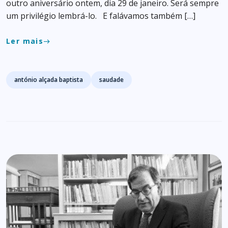
outro aniversário ontem, dia 29 de janeiro. Será sempre
um privilégio lembrá-lo. E falávamos também […]
Ler mais
east
Tags
antónio alçada baptista
saudade