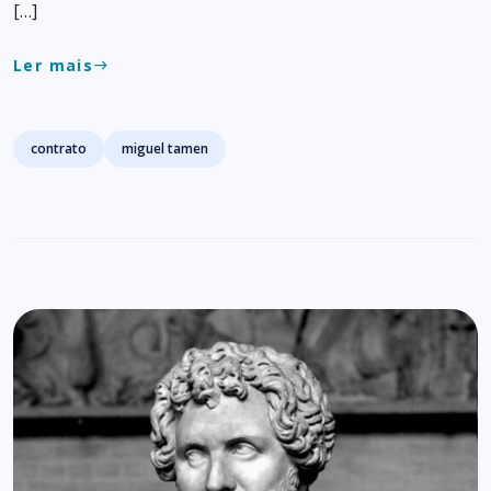
[…]
Ler mais
east
Tags
contrato
miguel tamen