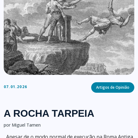
Categories
07.01.2026
Artigos de Opinião
A ROCHA TARPEIA
por Miguel Tamen
Apesar de o modo normal de execução na Roma Antiga