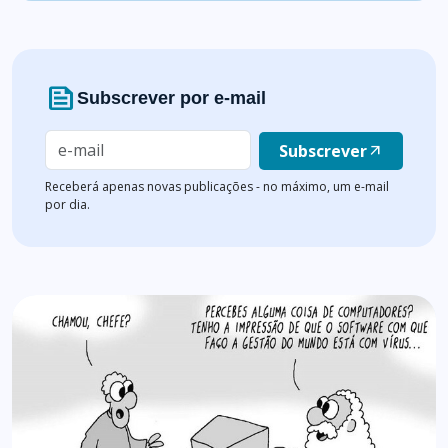
news
Subscrever por e-mail
Subscrever
arrow_outward
Receberá apenas novas publicações - no máximo, um e-mail
por dia.
Lista de artigos