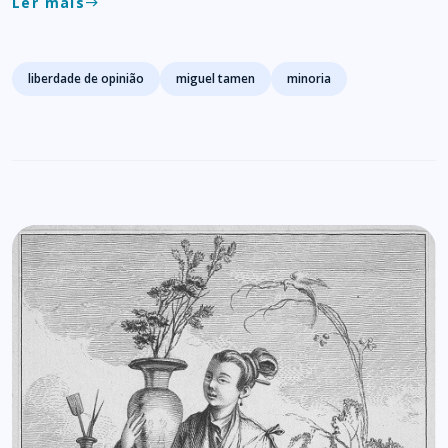
Ler mais
east
Tags
liberdade de opinião
miguel tamen
minoria