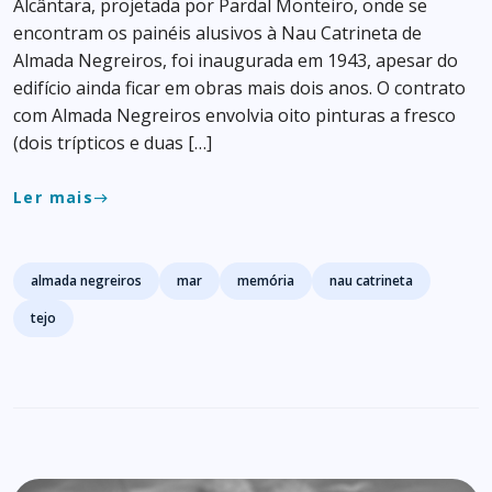
Alcântara, projetada por Pardal Monteiro, onde se
encontram os painéis alusivos à Nau Catrineta de
Almada Negreiros, foi inaugurada em 1943, apesar do
edifício ainda ficar em obras mais dois anos. O contrato
com Almada Negreiros envolvia oito pinturas a fresco
(dois trípticos e duas […]
Ler mais
east
Tags
almada negreiros
mar
memória
nau catrineta
tejo