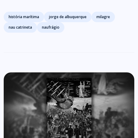
Tags
história marítima
jorge de albuquerque
milagre
nau catrineta
naufrágio