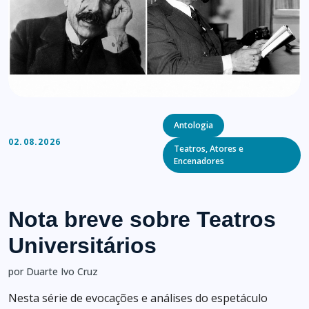
Categories
Antologia
02.08.2026
Teatros, Atores e
Encenadores
Nota breve sobre Teatros
Universitários
por Duarte Ivo Cruz
Nesta série de evocações e análises do espetáculo