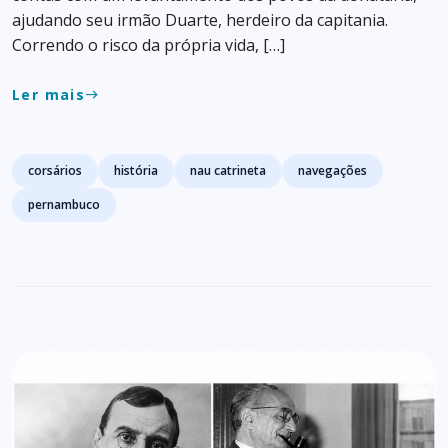
ajudando seu irmão Duarte, herdeiro da capitania.
Correndo o risco da própria vida, […]
Ler mais
east
Tags
corsários
história
nau catrineta
navegações
pernambuco