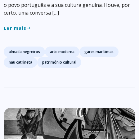
o povo português e a sua cultura genuína. Houve, por
certo, uma conversa […]
Ler mais
east
Tags
almada negreiros
arte moderna
gares marítimas
nau catrineta
património cultural