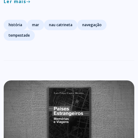
Ler mais
east
Tags
história
mar
nau catrineta
navegação
tempestade