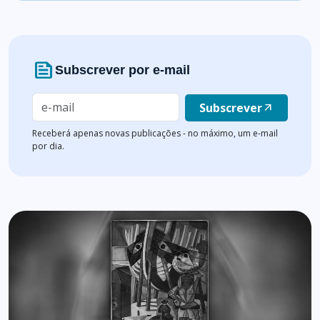
news
Subscrever por e-mail
Subscrever
arrow_outward
Receberá apenas novas publicações - no máximo, um e-mail
por dia.
Lista de artigos