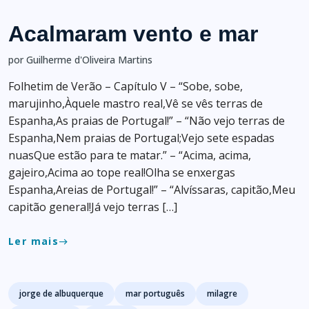
Acalmaram vento e mar
por Guilherme d'Oliveira Martins
Folhetim de Verão – Capítulo V – “Sobe, sobe,
marujinho,Àquele mastro real,Vê se vês terras de
Espanha,As praias de Portugal!” – “Não vejo terras de
Espanha,Nem praias de Portugal;Vejo sete espadas
nuasQue estão para te matar.” – “Acima, acima,
gajeiro,Acima ao tope real!Olha se enxergas
Espanha,Areias de Portugal!” – “Alvíssaras, capitão,Meu
capitão general!Já vejo terras […]
Ler mais
east
Tags
jorge de albuquerque
mar português
milagre