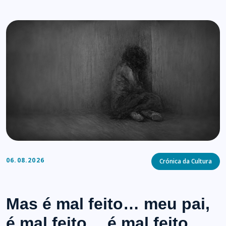
Categories
06.08.2026
Crónica da Cultura
Mas é mal feito… meu pai,
é mal feito… é mal feito…