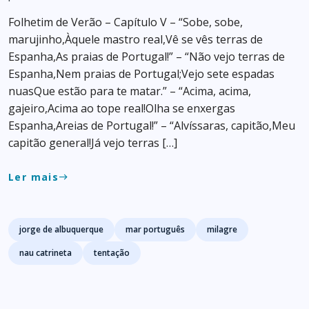
Folhetim de Verão – Capítulo V – “Sobe, sobe,
marujinho,Àquele mastro real,Vê se vês terras de
Espanha,As praias de Portugal!” – “Não vejo terras de
Espanha,Nem praias de Portugal;Vejo sete espadas
nuasQue estão para te matar.” – “Acima, acima,
gajeiro,Acima ao tope real!Olha se enxergas
Espanha,Areias de Portugal!” – “Alvíssaras, capitão,Meu
capitão general!Já vejo terras […]
Ler mais
east
Tags
jorge de albuquerque
mar português
milagre
nau catrineta
tentação