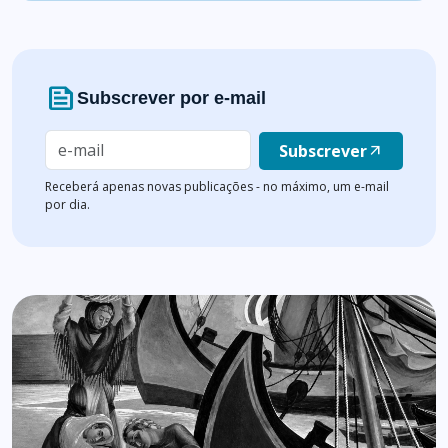
news
Subscrever por e-mail
Subscrever
arrow_outward
Receberá apenas novas publicações - no máximo, um e-mail
por dia.
Lista de artigos