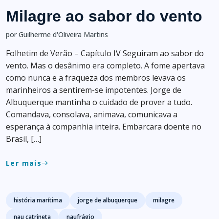
Milagre ao sabor do vento
por Guilherme d'Oliveira Martins
Folhetim de Verão – Capítulo IV Seguiram ao sabor do
vento. Mas o desânimo era completo. A fome apertava
como nunca e a fraqueza dos membros levava os
marinheiros a sentirem-se impotentes. Jorge de
Albuquerque mantinha o cuidado de prover a tudo.
Comandava, consolava, animava, comunicava a
esperança à companhia inteira. Embarcara doente no
Brasil, […]
Ler mais
east
Tags
história marítima
jorge de albuquerque
milagre
nau catrineta
naufrágio