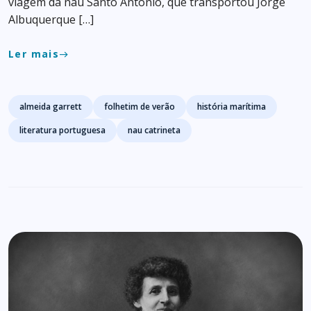
viagem da nau Santo António, que transportou Jorge
Albuquerque […]
Ler mais
east
Tags
almeida garrett
folhetim de verão
história marítima
literatura portuguesa
nau catrineta