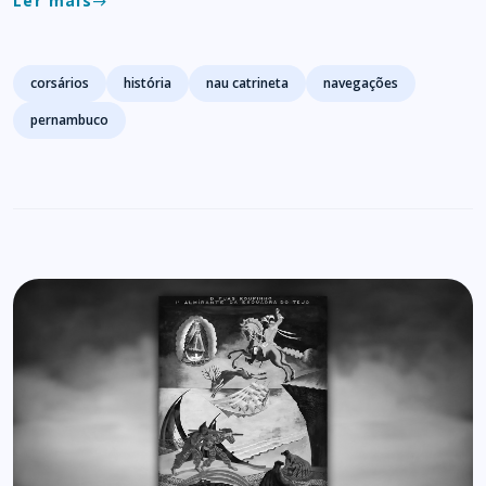
Ler mais
east
Tags
corsários
história
nau catrineta
navegações
pernambuco