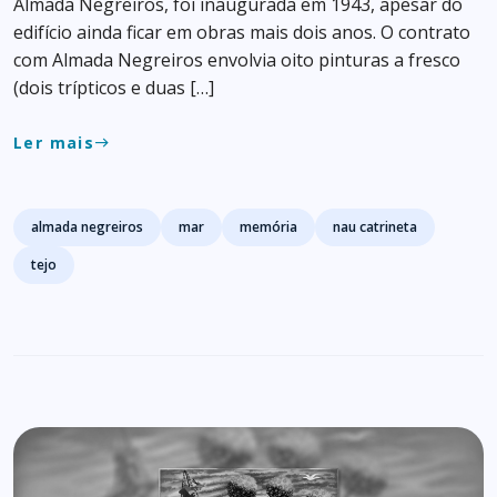
Almada Negreiros, foi inaugurada em 1943, apesar do
edifício ainda ficar em obras mais dois anos. O contrato
com Almada Negreiros envolvia oito pinturas a fresco
(dois trípticos e duas […]
Ler mais
east
Tags
almada negreiros
mar
memória
nau catrineta
tejo