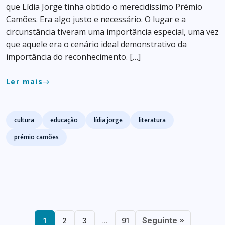
que Lídia Jorge tinha obtido o merecidíssimo Prémio
Camões. Era algo justo e necessário. O lugar e a
circunstância tiveram uma importância especial, uma vez
que aquele era o cenário ideal demonstrativo da
importância do reconhecimento. […]
Ler mais
east
Tags
cultura
educação
lídia jorge
literatura
prémio camões
Seguinte »
1
2
3
…
91