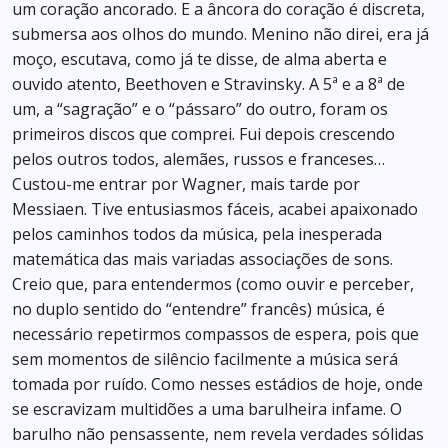
um coração ancorado. E a âncora do coração é discreta,
submersa aos olhos do mundo. Menino não direi, era já
moço, escutava, como já te disse, de alma aberta e
ouvido atento, Beethoven e Stravinsky. A 5ª e a 8ª de
um, a “sagração” e o “pássaro” do outro, foram os
primeiros discos que comprei. Fui depois crescendo
pelos outros todos, alemães, russos e franceses…
Custou-me entrar por Wagner, mais tarde por
Messiaen. Tive entusiasmos fáceis, acabei apaixonado
pelos caminhos todos da música, pela inesperada
matemática das mais variadas associações de sons.
Creio que, para entendermos (como ouvir e perceber,
no duplo sentido do “entendre” francês) música, é
necessário repetirmos compassos de espera, pois que
sem momentos de silêncio facilmente a música será
tomada por ruído. Como nesses estádios de hoje, onde
se escravizam multidões a uma barulheira infame. O
barulho não pensassente, nem revela verdades sólidas