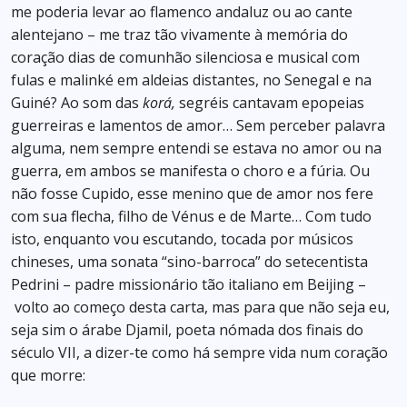
me poderia levar ao flamenco andaluz ou ao cante
alentejano – me traz tão vivamente à memória do
coração dias de comunhão silenciosa e musical com
fulas e malinké em aldeias distantes, no Senegal e na
Guiné? Ao som das
korá,
segréis cantavam epopeias
guerreiras e lamentos de amor… Sem perceber palavra
alguma, nem sempre entendi se estava no amor ou na
guerra, em ambos se manifesta o choro e a fúria. Ou
não fosse Cupido, esse menino que de amor nos fere
com sua flecha, filho de Vénus e de Marte… Com tudo
isto, enquanto vou escutando, tocada por músicos
chineses, uma sonata “sino-barroca” do setecentista
Pedrini – padre missionário tão italiano em Beijing –
volto ao começo desta carta, mas para que não seja eu,
seja sim o árabe Djamil, poeta nómada dos finais do
século VII, a dizer-te como há sempre vida num coração
que morre: