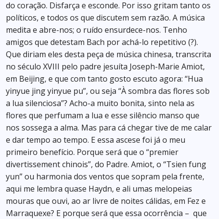
do coração. Disfarça e esconde. Por isso gritam tanto os
políticos, e todos os que discutem sem razão. A música
medita e abre-nos; o ruído ensurdece-nos. Tenho
amigos que detestam Bach por achá-lo repetitivo (?).
Que diriam eles desta peça de música chinesa, transcrita
no século XVIII pelo padre jesuíta Joseph-Marie Amiot,
em Beijing, e que com tanto gosto escuto agora: “Hua
yinyue jing yinyue pu”, ou seja “À sombra das flores sob
a lua silenciosa”? Acho-a muito bonita, sinto nela as
flores que perfumam a lua e esse silêncio manso que
nos sossega a alma. Mas para cá chegar tive de me calar
e dar tempo ao tempo. E essa ascese foi já o meu
primeiro benefício. Porque será que o “premier
divertissement chinois”, do Padre. Amiot, o “Tsien fung
yun” ou harmonia dos ventos que sopram pela frente,
aqui me lembra quase Haydn, e ali umas melopeias
mouras que ouvi, ao ar livre de noites cálidas, em Fez e
Marraquexe? E porque será que essa ocorrência – que