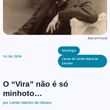
Marcel Proust
Categories
Antologia
14.06.2026
Cartas de Camilo Maria de
Sarolea
O “Vira” não é só
minhoto…
por Camilo Martins de Oliveira