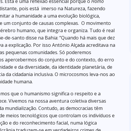
s. Esta é uma reflexão essencial porque o
Homo
distante, pois está imerso na Natureza, fazendo
limitar a humanidade a uma evolução biológica,
pre um conjunto de causas complexas. O movimento
érebro humano, que integra e organiza. Tudo é real
e-de-santo disse na Bahia: “Quando há mais que dez
va a explicação. Por isso António Alçada acreditava na
 das pequenas comunidades. Só poderemos
os apercebermos do conjunto e do contexto, do erro
nidade e da diversidade, da identidade planetária, de
a da cidadania inclusiva. O microcosmos leva-nos ao
nidade humana.
os que o humanismo significa o respeito e a
e. Vivemos na nossa aventura coletiva diversas
 da mundialização. Contudo, as democracias têm
de meios tecnológicos que controlam os indivíduos e
ação e do reconhecimento facial, numa lógica
Ucrânia traduzem-se em verdadeiros crimes de