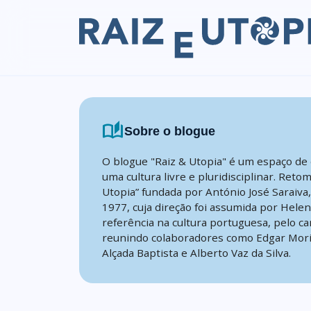
Skip to content
auto_stories
Sobre o blogue
O blogue "Raiz & Utopia" é um espaço de 
uma cultura livre e pluridisciplinar. Reto
Utopia” fundada por António José Saraiva
1977, cuja direção foi assumida por Hele
referência na cultura portuguesa, pelo ca
reunindo colaboradores como Edgar Mori
Alçada Baptista e Alberto Vaz da Silva.