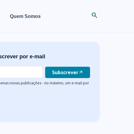
search
s
Quem Somos
crever por e-mail
Subscrever
arrow_outward
enas novas publicações - no máximo, um e-mail por