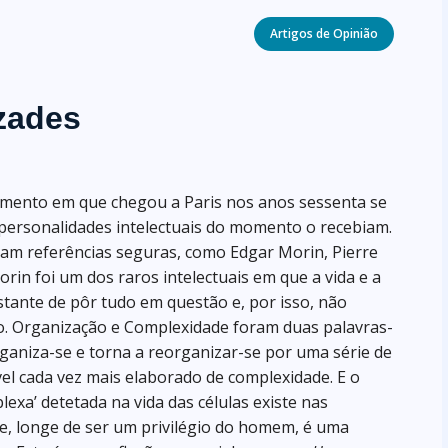
Categories
Artigos de Opinião
zades
omento em que chegou a Paris nos anos sessenta se
personalidades intelectuais do momento o recebiam.
aram referências seguras, como Edgar Morin, Pierre
n foi um dos raros intelectuais em que a vida e a
ante de pôr tudo em questão e, por isso, não
to. Organização e Complexidade foram duas palavras-
rganiza-se e torna a reorganizar-se por uma série de
vel cada vez mais elaborado de complexidade. E o
xa’ detetada na vida das células existe nas
e, longe de ser um privilégio do homem, é uma