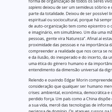
forma de organização de todos os seres vivo
sapiens
deixou de ser um semideus sóbrio e 
parte da totalidade. Deixou de ser possível 
espiritual ou sociocultural, porque há sem
de auto-organização tem como epicentro o c
e imaginário, em simultâneo. Um dia uma mã
pessoas, gente vira Natureza”. Afinal aí esta
proximidade das pessoas e na importância
compreender a realidade que nos cerca se n
e da ilusão, do inesperado e do incerto, da u
uma ética do género humano e da importânci
entendimento da dimensão universal da dig
Relendo e ouvindo Edgar Morin compreendem
consideração que qualquer ser humano merec
crises: ambiental, económica, democrática e
perdido força. Um país como a China dispõe 
a sua vida, mercê das tecnologias de inform
perigosa de domínio. Os ataques russos na 