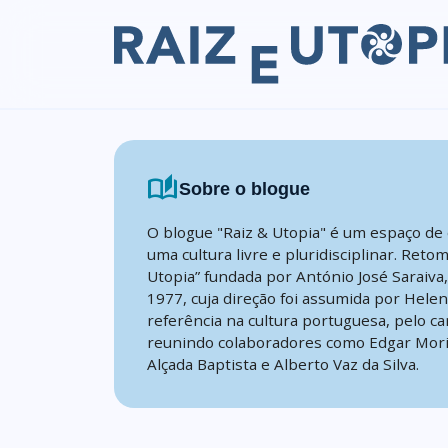
Skip to content
auto_stories
Sobre o blogue
O blogue "Raiz & Utopia" é um espaço de 
uma cultura livre e pluridisciplinar. Reto
Utopia” fundada por António José Saraiva
1977, cuja direção foi assumida por Hele
referência na cultura portuguesa, pelo ca
reunindo colaboradores como Edgar Mori
Alçada Baptista e Alberto Vaz da Silva.