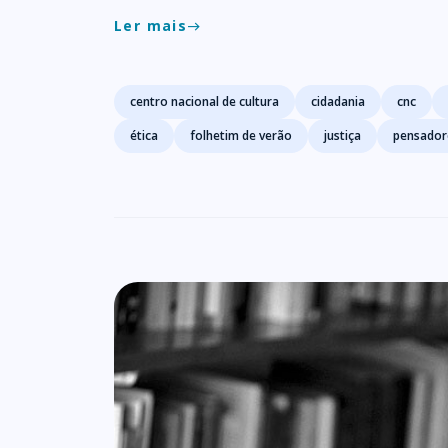
Ler mais
east
Tags
centro nacional de cultura
cidadania
cnc
ética
folhetim de verão
justiça
pensador