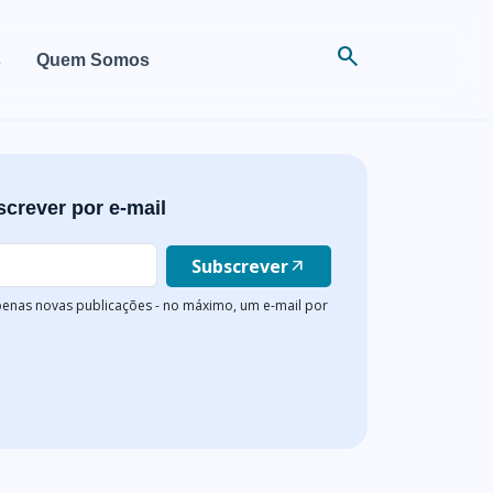
search
s
Quem Somos
crever por e-mail
Subscrever
arrow_outward
enas novas publicações - no máximo, um e-mail por