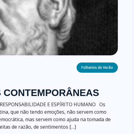
Categories
Folhetins de Verão
AS CONTEMPORÂNEAS
les RESPONSABILIDADE E ESPÍRITO HUMANO Os
tina, que não tendo emoções, não servem como
emocrática, mas servem como ajuda na tomada de
feitas de razão, de sentimentos […]