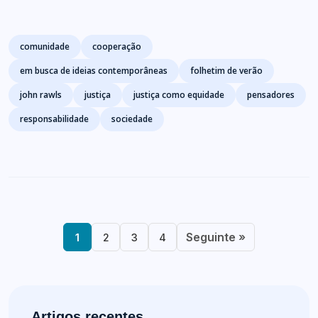
Tags
comunidade
cooperação
em busca de ideias contemporâneas
folhetim de verão
john rawls
justiça
justiça como equidade
pensadores
responsabilidade
sociedade
Seguinte »
1
2
3
4
Artigos recentes