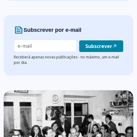
news
Subscrever por e-mail
Subscrever
arrow_outward
Receberá apenas novas publicações - no máximo, um e-mail
por dia.
Lista de artigos