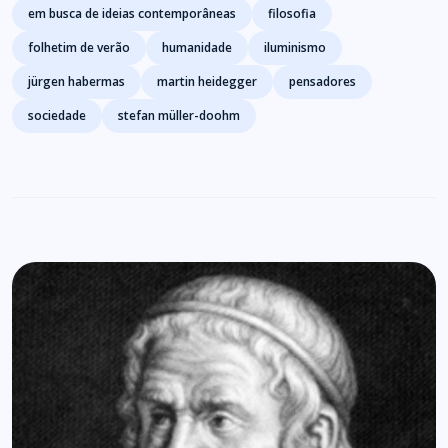
em busca de ideias contemporâneas
filosofia
folhetim de verão
humanidade
iluminismo
jürgen habermas
martin heidegger
pensadores
sociedade
stefan müller-doohm