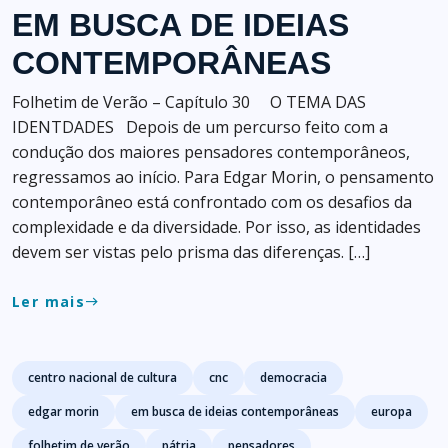
EM BUSCA DE IDEIAS
CONTEMPORÂNEAS
Folhetim de Verão – Capítulo 30 O TEMA DAS
IDENTDADES Depois de um percurso feito com a
condução dos maiores pensadores contemporâneos,
regressamos ao início. Para Edgar Morin, o pensamento
contemporâneo está confrontado com os desafios da
complexidade e da diversidade. Por isso, as identidades
devem ser vistas pelo prisma das diferenças. […]
Ler mais
east
Tags
centro nacional de cultura
cnc
democracia
edgar morin
em busca de ideias contemporâneas
europa
folhetim de verão
pátria
pensadores