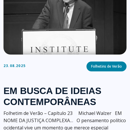
Categories
23.08.2025
Folhetins de Verão
EM BUSCA DE IDEIAS
CONTEMPORÂNEAS
Folhetim de Verão – Capítulo 23 Michael Walzer EM
NOME DA JUSTIÇA COMPLEXA… O pensamento político
ocidental vive um momento que merece especial