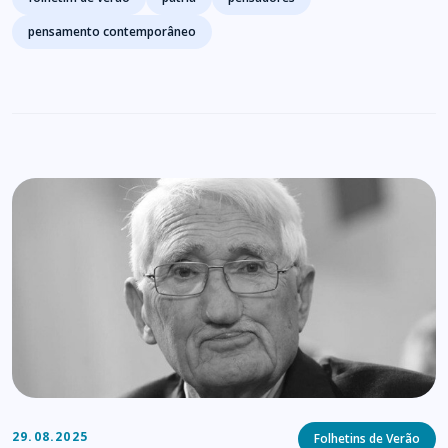
pensamento contemporâneo
Categories
29.08.2025
Folhetins de Verão