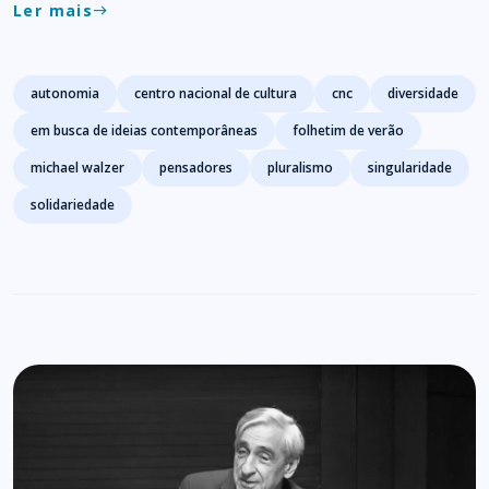
Ler mais
east
Tags
autonomia
centro nacional de cultura
cnc
diversidade
em busca de ideias contemporâneas
folhetim de verão
michael walzer
pensadores
pluralismo
singularidade
solidariedade