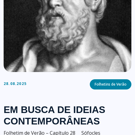
Categories
28.08.2025
Folhetins de Verão
EM BUSCA DE IDEIAS
CONTEMPORÂNEAS
Folhetim de Verão – Capítulo 28 Sófocles