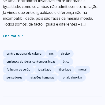
se uma contradição insanável entre liberdade e
igualdade, como se ambas não admitissem conciliação.
Já vimos que entre igualdade e diferença não há
incompatibilidade, pois são faces da mesma moeda.
Todos somos, de facto, iguais e diferentes – […]
Ler mais
east
Tags
centro nacional de cultura
cnc
direito
em busca de ideias contemporâneas
ética
folhetim de verão
igualdade
liberdade
moral
pensadores
relações humanas
ronald dworkin