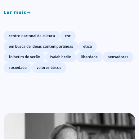
Ler mais
east
Tags
centro nacional de cultura
cnc
em busca de ideias contemporâneas
ética
folhetim de verão
isaiah berlin
liberdade
pensadores
sociedade
valores éticos