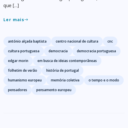
que […]
Ler mais
east
Tags
antónio alçada baptista
centro nacional de cultura
cnc
cultura portuguesa
democracia
democracia portuguesa
edgar morin
em busca de ideias contemporâneas
folhetim de verão
história de portugal
humanismo europeu
memória coletiva
o tempo e o modo
pensadores
pensamento europeu