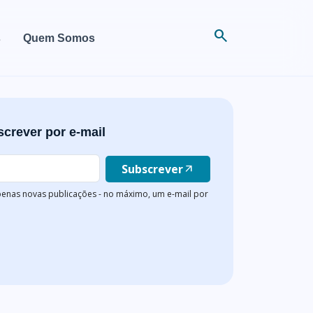
search
s
Quem Somos
crever por e-mail
Subscrever
arrow_outward
enas novas publicações - no máximo, um e-mail por