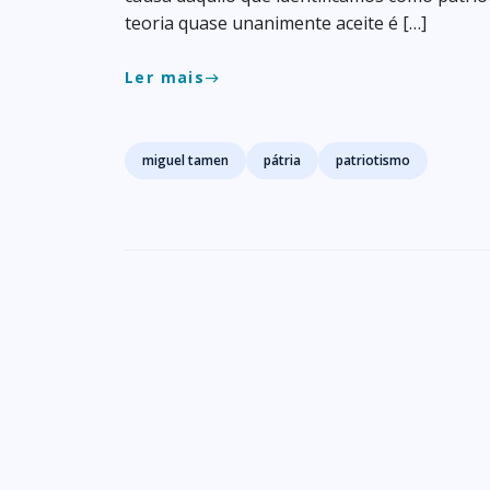
teoria quase unanimente aceite é […]
Ler mais
east
Tags
miguel tamen
pátria
patriotismo