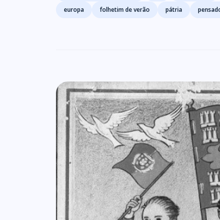
europa
folhetim de verão
pátria
pensad