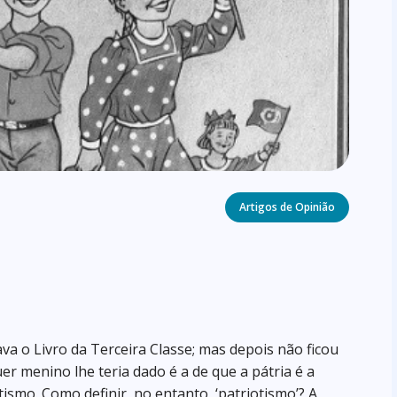
Categories
Artigos de Opinião
va o Livro da Terceira Classe; mas depois não ficou
er menino lhe teria dado é a de que a pátria é a
ismo. Como definir, no entanto, ‘patriotismo’? A