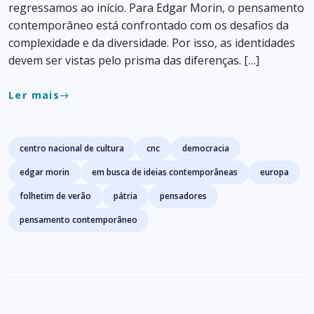
regressamos ao início. Para Edgar Morin, o pensamento
contemporâneo está confrontado com os desafios da
complexidade e da diversidade. Por isso, as identidades
devem ser vistas pelo prisma das diferenças. […]
Ler mais
east
Tags
centro nacional de cultura
cnc
democracia
edgar morin
em busca de ideias contemporâneas
europa
folhetim de verão
pátria
pensadores
pensamento contemporâneo