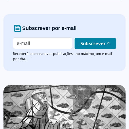
news
Subscrever por e-mail
Subscrever
arrow_outward
Receberá apenas novas publicações - no máximo, um e-mail
por dia.
Lista de artigos