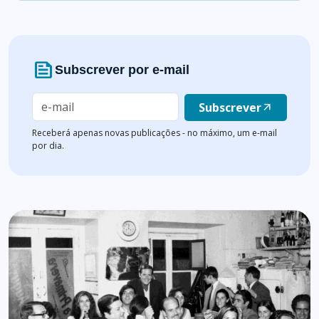
news
Subscrever por e-mail
Subscrever
arrow_outward
Receberá apenas novas publicações - no máximo, um e-mail
por dia.
Lista de artigos