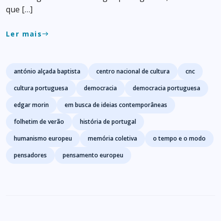
que […]
Ler mais
east
Tags
antónio alçada baptista
centro nacional de cultura
cnc
cultura portuguesa
democracia
democracia portuguesa
edgar morin
em busca de ideias contemporâneas
folhetim de verão
história de portugal
humanismo europeu
memória coletiva
o tempo e o modo
pensadores
pensamento europeu