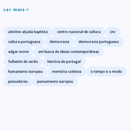
Ler mais
east
Tags
antónio alçada baptista
centro nacional de cultura
cnc
cultura portuguesa
democracia
democracia portuguesa
edgar morin
em busca de ideias contemporâneas
folhetim de verão
história de portugal
humanismo europeu
memória coletiva
o tempo e o modo
pensadores
pensamento europeu