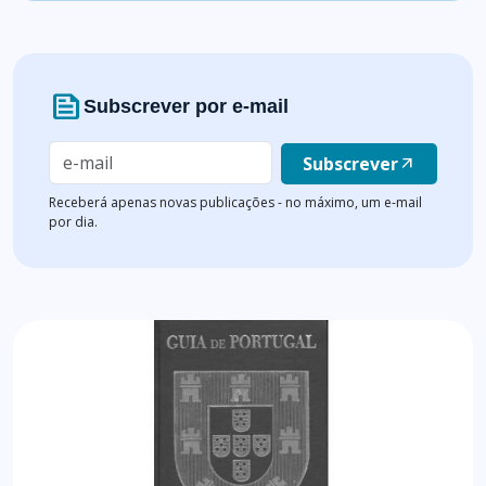
news
Subscrever por e-mail
Subscrever
arrow_outward
Receberá apenas novas publicações - no máximo, um e-mail
por dia.
Lista de artigos