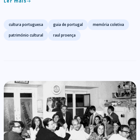
Ler mais
east
Tags
cultura portuguesa
guia de portugal
memória coletiva
património cultural
raul proença