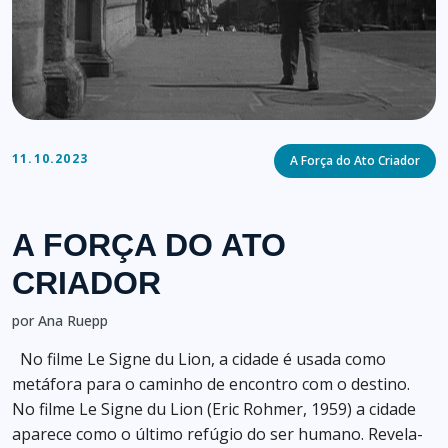
Categories
11.10.2023
A Força do Ato Criador
A FORÇA DO ATO
CRIADOR
por Ana Ruepp
No filme Le Signe du Lion, a cidade é usada como
metáfora para o caminho de encontro com o destino.
No filme Le Signe du Lion (Eric Rohmer, 1959) a cidade
aparece como o último refúgio do ser humano. Revela-