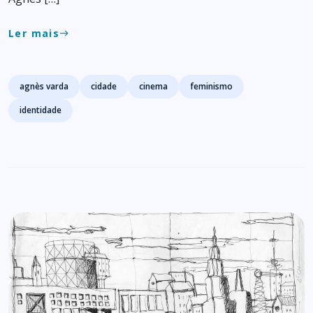
Ler mais
east
Tags
agnès varda
cidade
cinema
feminismo
identidade