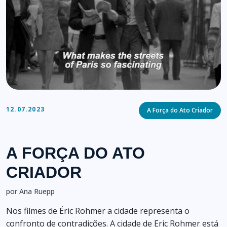
Categories
12.07.2023
A Força do Ato Criador
A FORÇA DO ATO
CRIADOR
por Ana Ruepp
Nos filmes de Éric Rohmer a cidade representa o
confronto de contradições. A cidade de Eric Rohmer está