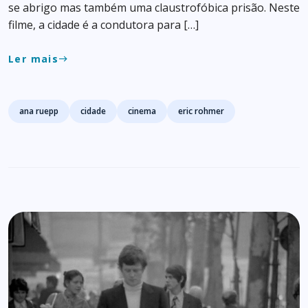
se abrigo mas também uma claustrofóbica prisão. Neste
filme, a cidade é a condutora para […]
Ler mais
east
Tags
ana ruepp
cidade
cinema
eric rohmer