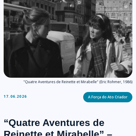
"Quatre Aventures de Reinette et Mirabelle" (Eric Rohmer, 1986)
Categories
17.06.2026
A Força do Ato Criador
“Quatre Aventures de
Reinette et Mirabelle” –