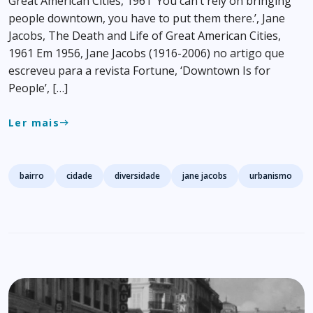
Great American Cities, 1961 ‘You can’t rely on bringing
people downtown, you have to put them there.’, Jane
Jacobs, The Death and Life of Great American Cities,
1961 Em 1956, Jane Jacobs (1916-2006) no artigo que
escreveu para a revista Fortune, ‘Downtown Is for
People’, […]
Ler mais
east
Tags
bairro
cidade
diversidade
jane jacobs
urbanismo