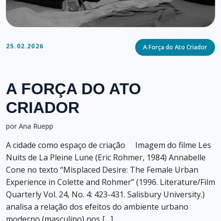
Categories
25.02.2026
A Força do Ato Criador
A FORÇA DO ATO
CRIADOR
por Ana Ruepp
A cidade como espaço de criação Imagem do filme Les
Nuits de La Pleine Lune (Eric Rohmer, 1984) Annabelle
Cone no texto “Misplaced Desire: The Female Urban
Experience in Colette and Rohmer” (1996. Literature/Film
Quarterly Vol. 24, No. 4: 423-431. Salisbury University.)
analisa a relação dos efeitos do ambiente urbano
moderno (masculino) nos […]