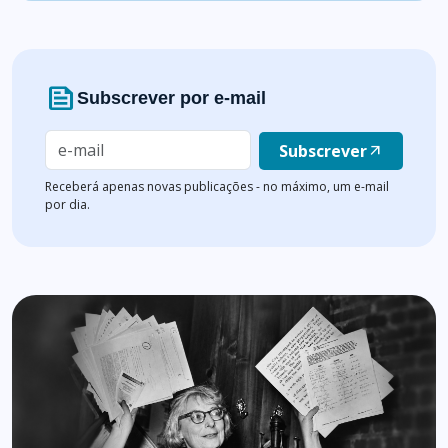
news
Subscrever por e-mail
Subscrever
arrow_outward
Receberá apenas novas publicações - no máximo, um e-mail
por dia.
Lista de artigos