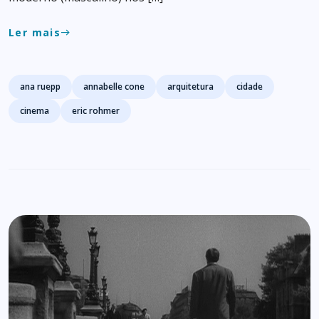
Ler mais
east
Tags
ana ruepp
annabelle cone
arquitetura
cidade
cinema
eric rohmer