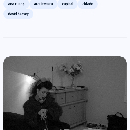
Tags
ana ruepp
arquitetura
capital
cidade
david harvey