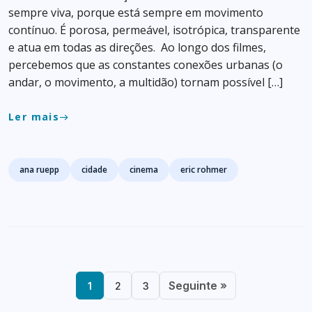
sempre viva, porque está sempre em movimento
contínuo. É porosa, permeável, isotrópica, transparente
e atua em todas as direções. Ao longo dos filmes,
percebemos que as constantes conexões urbanas (o
andar, o movimento, a multidão) tornam possível […]
Ler mais
east
Tags
ana ruepp
cidade
cinema
eric rohmer
Seguinte »
1
2
3