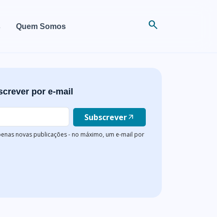
search
s
Quem Somos
crever por e-mail
Subscrever
arrow_outward
enas novas publicações - no máximo, um e-mail por