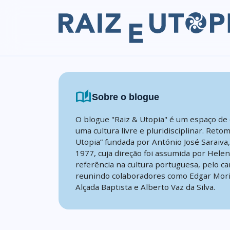
Skip to content
auto_stories
Sobre o blogue
O blogue "Raiz & Utopia" é um espaço de 
uma cultura livre e pluridisciplinar. Reto
Utopia” fundada por António José Saraiva
1977, cuja direção foi assumida por Hele
referência na cultura portuguesa, pelo ca
reunindo colaboradores como Edgar Mori
Alçada Baptista e Alberto Vaz da Silva.