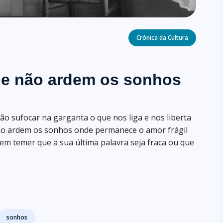
Categories
Crónica da Cultura
de não ardem os sonhos
ão sufocar na garganta o que nos liga e nos liberta
não ardem os sonhos onde permanece o amor frágil
m temer que a sua última palavra seja fraca ou que
sonhos