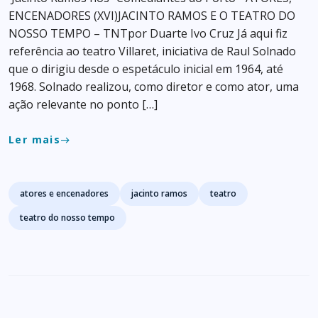
ENCENADORES (XVI)JACINTO RAMOS E O TEATRO DO
NOSSO TEMPO – TNTpor Duarte Ivo Cruz Já aqui fiz
referência ao teatro Villaret, iniciativa de Raul Solnado
que o dirigiu desde o espetáculo inicial em 1964, até
1968. Solnado realizou, como diretor e como ator, uma
ação relevante no ponto […]
Ler mais
east
Tags
atores e encenadores
jacinto ramos
teatro
teatro do nosso tempo