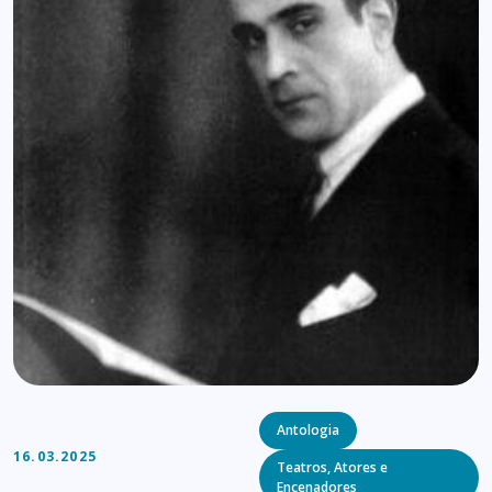
Categories
Antologia
16.03.2025
Teatros, Atores e
Encenadores