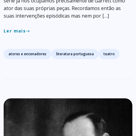
série já nos ocupámos precisamente de Garrett como
ator das suas próprias peças. Recordamos então as
suas intervenções episódicas mas nem por […]
Ler mais
east
Tags
atores e encenadores
literatura portuguesa
teatro