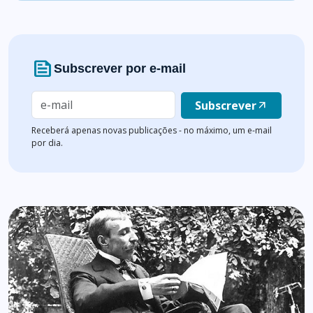
news
Subscrever por e-mail
Subscrever
arrow_outward
Receberá apenas novas publicações - no máximo, um e-mail
por dia.
Lista de artigos