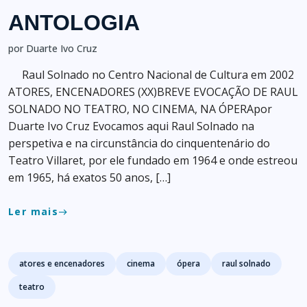
ANTOLOGIA
por Duarte Ivo Cruz
Raul Solnado no Centro Nacional de Cultura em 2002
ATORES, ENCENADORES (XX)BREVE EVOCAÇÃO DE RAUL
SOLNADO NO TEATRO, NO CINEMA, NA ÓPERApor
Duarte Ivo Cruz Evocamos aqui Raul Solnado na
perspetiva e na circunstância do cinquentenário do
Teatro Villaret, por ele fundado em 1964 e onde estreou
em 1965, há exatos 50 anos, […]
Ler mais
east
Tags
atores e encenadores
cinema
ópera
raul solnado
teatro