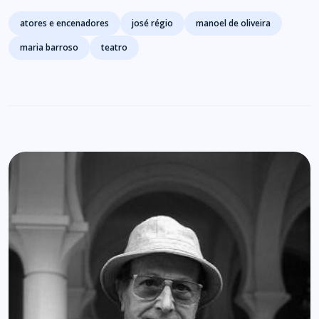
Tags
atores e encenadores
josé régio
manoel de oliveira
maria barroso
teatro