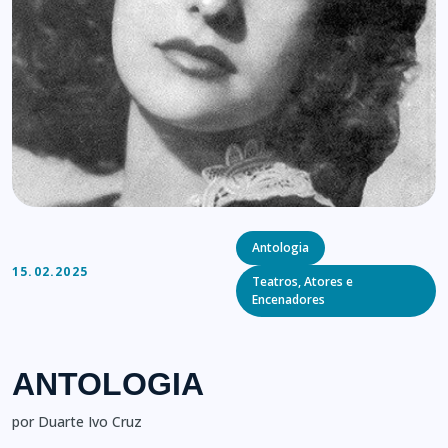
Categories
Antologia
15.02.2025
Teatros, Atores e
Encenadores
ANTOLOGIA
por Duarte Ivo Cruz