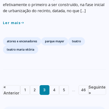
efetivamente o primeiro a ser construído, na fase inicial
de urbanização do recinto, datada, no que […]
Ler mais
east
Tags
atores e encenadores
parque mayer
teatro
teatro maria vitória
«
Seguinte
1
2
3
4
5
…
46
Anterior
»