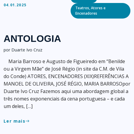
04.01.2025
Teatros, Atores e
Encenadores
ANTOLOGIA
por Duarte Ivo Cruz
Maria Barroso e Augusto de Figueiredo em “Benilde
ou a Virgem Mãe” de José Régio (in site da C.M. de Vila
do Conde) ATORES, ENCENADORES (XIX)REFERÊNCIAS A
MANOEL DE OLIVEIRA, JOSÉ RÉGIO, MARIA BARROSOpor
Duarte Ivo Cruz Fazemos aqui uma abordagem global a
três nomes exponenciais da cena portuguesa – e cada
um deles, […]
Ler mais
east