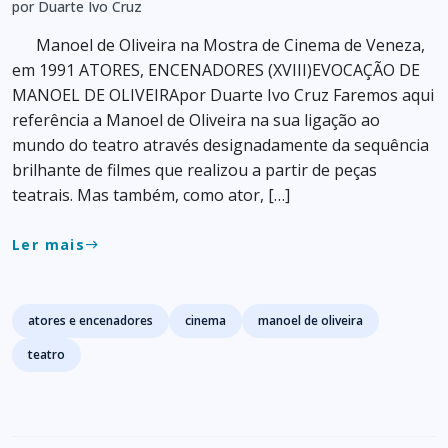
por Duarte Ivo Cruz
Manoel de Oliveira na Mostra de Cinema de Veneza,
em 1991 ATORES, ENCENADORES (XVIII)EVOCAÇÃO DE
MANOEL DE OLIVEIRApor Duarte Ivo Cruz Faremos aqui
referência a Manoel de Oliveira na sua ligação ao
mundo do teatro através designadamente da sequência
brilhante de filmes que realizou a partir de peças
teatrais. Mas também, como ator, […]
Ler mais
east
Tags
atores e encenadores
cinema
manoel de oliveira
teatro