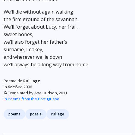
We’ll die without again walking
the firm ground of the savannah.
We’ll forget about Lucy, her frail,
sweet bones,
we’ll also forget her father’s
surname, Leakey,
and wherever we lie down
we’ll always be a long way from home.
Poema de
Rui Lage
in
Revólver
, 2006
© Translated by Ana Hudson, 2011
in Poems from the Portuguese
Tags
poema
poesia
rui lage