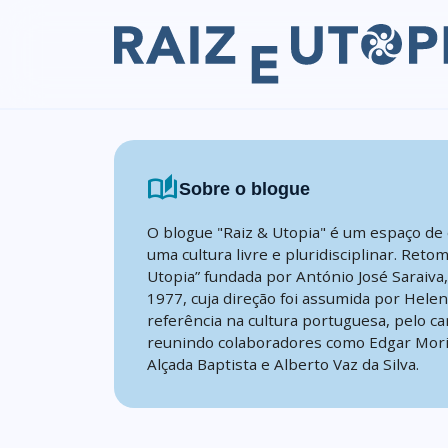
Skip to content
auto_stories
Sobre o blogue
O blogue "Raiz & Utopia" é um espaço de 
uma cultura livre e pluridisciplinar. Reto
Utopia” fundada por António José Saraiva
1977, cuja direção foi assumida por Hele
referência na cultura portuguesa, pelo ca
reunindo colaboradores como Edgar Mori
Alçada Baptista e Alberto Vaz da Silva.