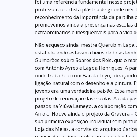
foi uma referência fundamental nesse proj
professora e artista plástica de grande mér
reconhecimento da importância da partilha cr
promovemos ainda a presença nas escolas de 
extraordinários e inesquecíveis para a vida 
Não esqueço ainda mestre Querubim Lapa. A v
estabelecendo estavam cheios de boas lembr
Guimarães sobre Soares dos Reis, que o marc
com António Ayres e Lagoa Henriques. A part
onde trabalhou com Barata Feyo, abraçando 
ligação natural com o desenho e a pintura. 
jovens era uma verdadeira paixão. Essa mem
projeto de renovação das escolas. A cada pa
passos na Viúva Lamego, a colaboração com 
Arroio. Houve ainda o projeto da Gravura –
sua primeira exposição individual com pintu
Loja das Meias, a convite do arquiteto Carlos
painéis de cerâmica policromada na Pastelar