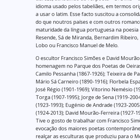
idioma usado pelos tabeliães, em termos or
a usar o latim. Esse facto suscitou a consol
do que noutros países e com outros romance
maturidade da língua portuguesa na poesia e
Resende, Sá de Miranda, Bernardim Ribeiro,
Lobo ou Francisco Manuel de Melo.
O escultor Francisco Simões e David Mourão 
homenagem no Parque dos Poetas de Oeiras, 
Camilo Pessanha (1867-1926); Teixeira de Pa
Mário Sá Carneiro (1890-1916); Florbela Esp
José Régio (1901-1969); Vitorino Nemésio (1
Torga (1907-1995); Jorge de Sena (1919-2004)
(1923-1993); Eugénio de Andrade (1923-2005)
(1924-2013); David Mourão-Ferreira (1927-19
Tive o gosto de trabalhar com Francisco Si
evocação dos maiores poetas contemporân
realçar as esculturas que produziu para o M