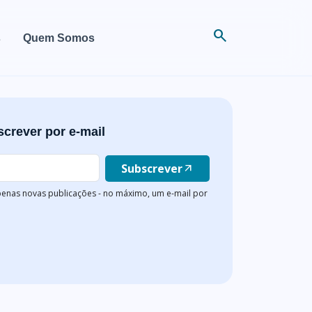
search
s
Quem Somos
crever por e-mail
Subscrever
arrow_outward
enas novas publicações - no máximo, um e-mail por