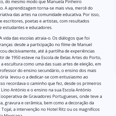
eto, do mesmo modo que Manuela Pinheiro
ito. A aprendizagem torna-se mais viva, mercê do
iativa das artes na comunidade educativa. Por isso,
escritores, poetas e artistas, com resultados
de estudantes e educadores.
ida das escolas atraia-o. Os diálogos que foi
anças: desde a participação no filme de Manuel
ou decisivamente, até à partilha de experiências
ir de 1950 esteve na Escola de Belas Artes do Porto,
a escultura como uma das suas artes de eleição, em
Professor do ensino secundário, o ensino dos mais
ória levou-o a dedicar-se com entusiasmo ao
sso recordava o caminho que fez, desde os
primeiros
Lino António e o ensino na sua Escola António
 Cooperativa de Gravadores Portugueses, onde teve a
ra, gravura e cerâmica, bem como a decoração da
 Tojal, a intervenção no Hotel Ritz ou os magníficos
ia Mexicana.