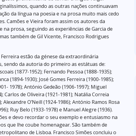
iginalíssimos, quando as outras nações continuavam
idação da língua na poesia e na prosa muito mais cedo
s. Camões e Vieira foram assim os autores da
 na prosa, seguindo as experiências de Garcia de
 mas também de Gil Vicente, Francisco Rodrigues
Ferreira estão da génese da extraordinária
sendo da autoria do primeiro as estátuas de:
scoais (1877-1952); Fernando Pessoa (1888-1935);
anca (1894-1930); José Gomes Ferreira (1900-1985);
901- 1978); António Gedeão (1906-1997); Miguel
; Carlos de Oliveira (1921-1981); Natália Correia
; Alexandre O’Neill (1924-1986); António Ramos Rosa
96); Ruy Belo (1933-1978) e Manuel Alegre (1936).
mões e devo recordar o seu exemplo e entusiasmo na
eos que lhe coube homenagear. São também de
etropolitano de Lisboa. Francisco Simões concluiu o