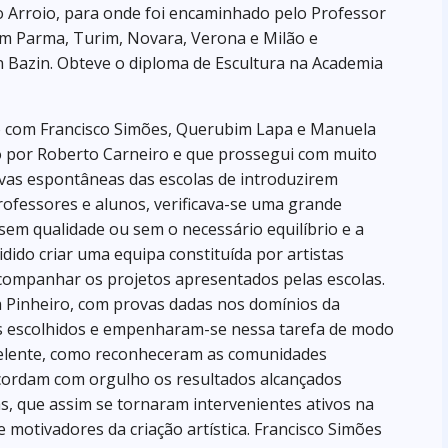
o Arroio, para onde foi encaminhado pelo Professor
em Parma, Turim, Novara, Verona e Milão e
Bazin. Obteve o diploma de Escultura na Academia
to com Francisco Simões, Querubim Lapa e Manuela
o por Roberto Carneiro e que prossegui com muito
tivas espontâneas das escolas de introduzirem
rofessores e alunos, verificava-se uma grande
sem qualidade ou sem o necessário equilíbrio e a
cidido criar uma equipa constituída por artistas
companhar os projetos apresentados pelas escolas.
 Pinheiro, com provas dadas nos domínios da
 os escolhidos e empenharam-se nessa tarefa de modo
xcelente, como reconheceram as comunidades
ecordam com orgulho os resultados alcançados
tas, que assim se tornaram intervenientes ativos na
 motivadores da criação artística. Francisco Simões