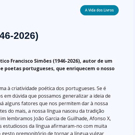
Categories
A Vida dos Livros
46-2026)
tico Francisco Simões (1946-2026), autor de um
de poetas portugueses, que enriquecem o nosso
ima à criatividade poética dos portugueses. Se é
s em dúvida que possamos generalizar a ideia de
há alguns fatores que nos permitem dar à nossa
tes do mais, a nossa língua nasceu da tradição
sim lembramos João Garcia de Guilhade, Afonso X,
s estudiosos da língua afirmaram-no com muita
 o gesto premonitório de tornar a língua vulgar