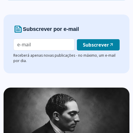
news
Subscrever por e-mail
Subscrever
arrow_outward
Receberá apenas novas publicações - no máximo, um e-mail
por dia.