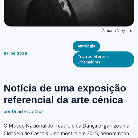
Almada Negreiros
Categories
Antologia
07.06.2026
Teatros, Atores e
Encenadores
Notícia de uma exposição
referencial da arte cénica
por Duarte Ivo Cruz
O Museu Nacional do Teatro e da Dança organizou na
Cidadela de Cascais uma mostra em 2015, denominada