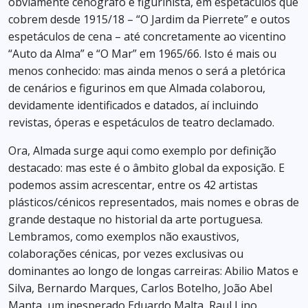
obviamente cenógrafo e figurinista, em espetáculos que
cobrem desde 1915/18 – “O Jardim da Pierrete” e outos
espetáculos de cena – até concretamente ao vicentino
“Auto da Alma” e “O Mar” em 1965/66. Isto é mais ou
menos conhecido: mas ainda menos o será a pletórica
de cenários e figurinos em que Almada colaborou,
devidamente identificados e datados, aí incluindo
revistas, óperas e espetáculos de teatro declamado.
Ora, Almada surge aqui como exemplo por definição
destacado: mas este é o âmbito global da exposição. E
podemos assim acrescentar, entre os 42 artistas
plásticos/cénicos representados, mais nomes e obras de
grande destaque no historial da arte portuguesa.
Lembramos, como exemplos não exaustivos,
colaborações cénicas, por vezes exclusivas ou
dominantes ao longo de longas carreiras: Abilio Matos e
Silva, Bernardo Marques, Carlos Botelho, João Abel
Manta, um inesperado Eduardo Malta, Raul Lino,