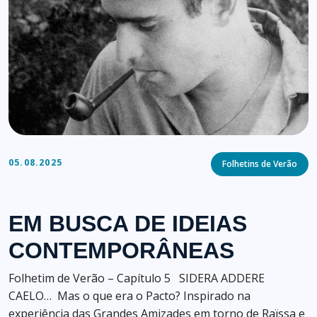
Categories
05.08.2025
Folhetins de Verão
EM BUSCA DE IDEIAS
CONTEMPORÂNEAS
Folhetim de Verão – Capítulo 5 SIDERA ADDERE
CAELO… Mas o que era o Pacto? Inspirado na
experiência das Grandes Amizades em torno de Raïssa e