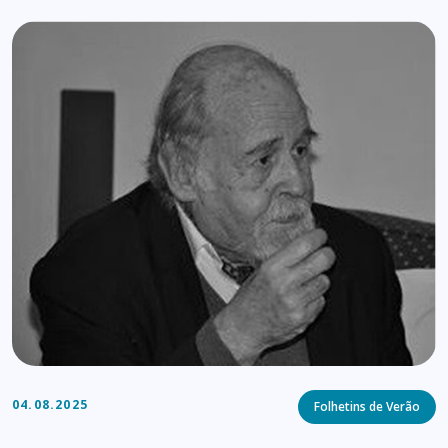
Categories
04.08.2025
Folhetins de Verão