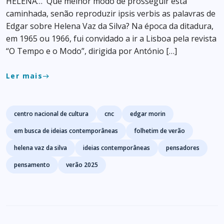
HELENA… Que melhor modo de prosseguir esta
caminhada, senão reproduzir ipsis verbis as palavras de
Edgar sobre Helena Vaz da Silva? Na época da ditadura,
em 1965 ou 1966, fui convidado a ir a Lisboa pela revista
“O Tempo e o Modo”, dirigida por António […]
Ler mais
east
Tags
centro nacional de cultura
cnc
edgar morin
em busca de ideias contemporâneas
folhetim de verão
helena vaz da silva
ideias contemporâneas
pensadores
pensamento
verão 2025