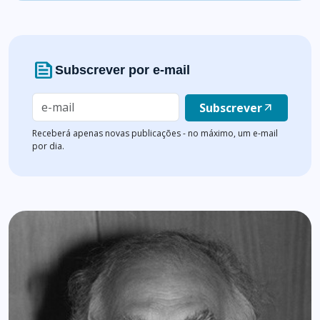
news
Subscrever por e-mail
Subscrever
arrow_outward
Receberá apenas novas publicações - no máximo, um e-mail
por dia.
Lista de artigos