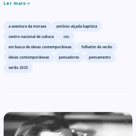
Ler mais
east
Tags
a aventura da moraes
antónio alçada baptista
centro nacional de cultura
cnc
em busca de ideias contemporâneas
folhetim de verão
ideias contemporâneas
pensadores
pensamento
verão 2025