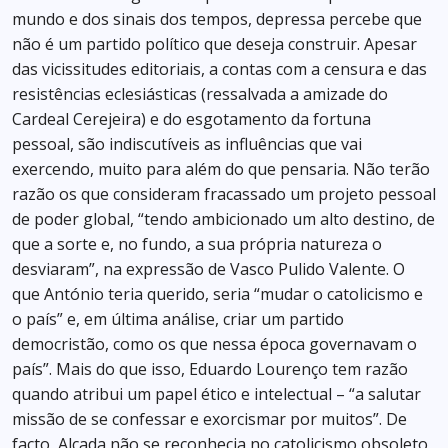
mundo e dos sinais dos tempos, depressa percebe que
não é um partido político que deseja construir. Apesar
das vicissitudes editoriais, a contas com a censura e das
resistências eclesiásticas (ressalvada a amizade do
Cardeal Cerejeira) e do esgotamento da fortuna
pessoal, são indiscutíveis as influências que vai
exercendo, muito para além do que pensaria. Não terão
razão os que consideram fracassado um projeto pessoal
de poder global, “tendo ambicionado um alto destino, de
que a sorte e, no fundo, a sua própria natureza o
desviaram”, na expressão de Vasco Pulido Valente. O
que António teria querido, seria “mudar o catolicismo e
o país” e, em última análise, criar um partido
democristão, como os que nessa época governavam o
país”. Mais do que isso, Eduardo Lourenço tem razão
quando atribui um papel ético e intelectual – “a salutar
missão de se confessar e exorcismar por muitos”. De
facto, Alçada não se reconhecia no catolicismo obsoleto