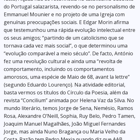
do Portugal salazarista, revendo-se no personalismo de
Emmanuel Mounier e no projeto de uma Igreja com
genuínas preocupações sociais. E Edgar Morin afirma
que testemunhou uma rápida evolução intelectual entre
os seus amigos; “partindo de um catolicismo que se
tornava cada vez mais social”, o que determinou uma
“evolução comparável a meio século”. De facto, António
fez uma revolução cultural e ainda uma “revolta de
comportamento, incluindo os comportamentos
amorosos, uma espécie de Maio de 68, avant la lettre”
(segundo Eduardo Lourenço). Na atividade editorial,
basta vermos os títulos do Círculo da Poesia, além da
revista “Concilium” animada por Helena Vaz da Silva. No
mundo literário, temos Jorge de Sena, Nemésio, Ramos
Rosa, Alexandre O’Neill, Sophia, Ruy Belo, Pedro Tamen,
Joaquim Manuel Magalhães, João Miguel Fernandes
Jorge, mas ainda Nuno Bragança ou Maria Velho da
Costa. Razão tem Pedro Mexia quando diz que AAB