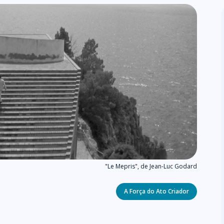
"Le Mepris", de Jean-Luc Godard
Categories
A Força do Ato Criador