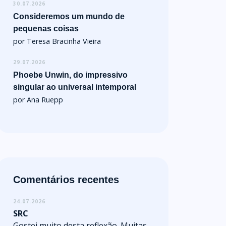
30.07.2026
Consideremos um mundo de
pequenas coisas
por Teresa Bracinha Vieira
29.07.2026
Phoebe Unwin, do impressivo
singular ao universal intemporal
por Ana Ruepp
Comentários recentes
24.07.2026
SRC
Gostei muito desta reflexão. Muitas