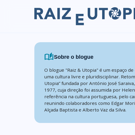
Skip to content
auto_stories
Sobre o blogue
O blogue "Raiz & Utopia" é um espaço de 
uma cultura livre e pluridisciplinar. Reto
Utopia” fundada por António José Saraiva
1977, cuja direção foi assumida por Hele
referência na cultura portuguesa, pelo ca
reunindo colaboradores como Edgar Mori
Alçada Baptista e Alberto Vaz da Silva.