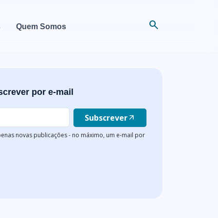
search
s
Quem Somos
crever por e-mail
Subscrever
arrow_outward
enas novas publicações - no máximo, um e-mail por