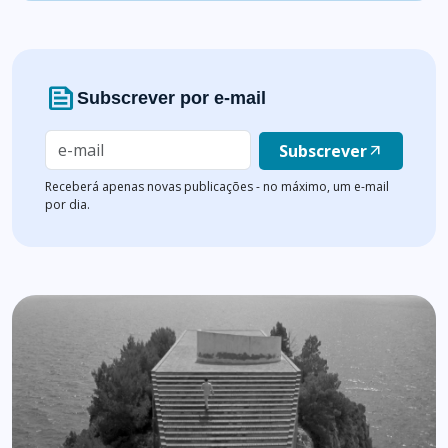
news
Subscrever por e-mail
Subscrever
arrow_outward
Receberá apenas novas publicações - no máximo, um e-mail
por dia.
Lista de artigos