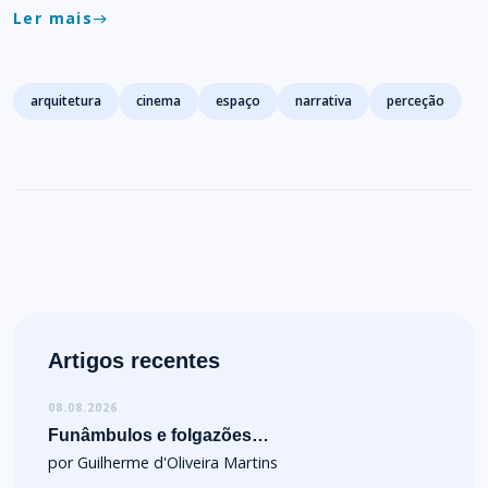
Ler mais
east
Tags
arquitetura
cinema
espaço
narrativa
perceção
Artigos recentes
08.08.2026
Funâmbulos e folgazões…
por Guilherme d'Oliveira Martins