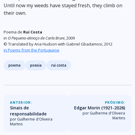
Until now my weeds have stayed fresh, they climb on
their own.
Poema de
Rui Costa
in
O Pequeno-almoço de Carla Bruni
, 2009
© Translated by Ana Hudson with Gabriel Gbadamosi, 2012
in Poems from the Portuguese
Tags
poema
poesia
rui costa
ANTERIOR:
PRÓXIMO:
Sinais de
Edgar Morin (1921-2026)
por Guilherme d'Oliveira
responsabilidade
Martins
por Guilherme d'Oliveira
Martins