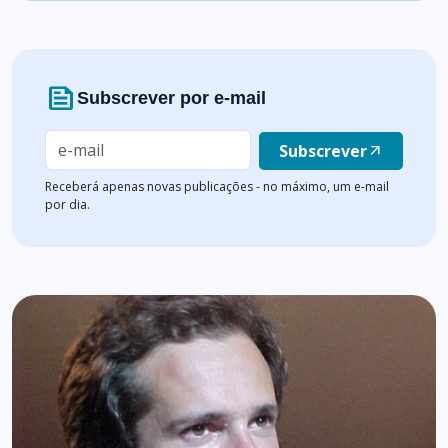
news
Subscrever por e-mail
Subscrever
arrow_outward
Receberá apenas novas publicações - no máximo, um e-mail
por dia.