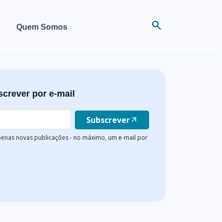
search
s
Quem Somos
crever por e-mail
Subscrever
arrow_outward
enas novas publicações - no máximo, um e-mail por