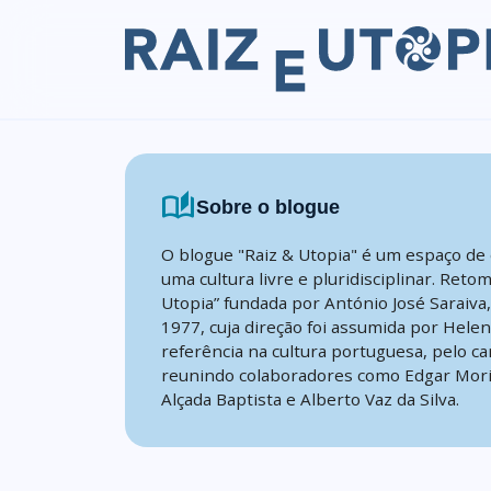
Skip to content
auto_stories
Sobre o blogue
O blogue "Raiz & Utopia" é um espaço de 
uma cultura livre e pluridisciplinar. Reto
Utopia” fundada por António José Saraiva
1977, cuja direção foi assumida por Hele
referência na cultura portuguesa, pelo ca
reunindo colaboradores como Edgar Mori
Alçada Baptista e Alberto Vaz da Silva.