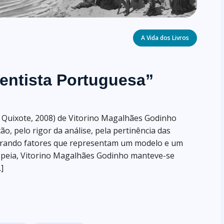
Categories
A Vida dos Livros
entista Portuguesa”
 Quixote, 2008) de Vitorino Magalhães Godinho
o, pelo rigor da análise, pela pertinência das
iderando fatores que representam um modelo e um
opeia, Vitorino Magalhães Godinho manteve-se
]