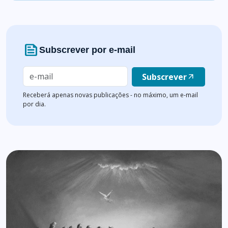
news
Subscrever por e-mail
Subscrever
arrow_outward
Receberá apenas novas publicações - no máximo, um e-mail
por dia.
Lista de artigos