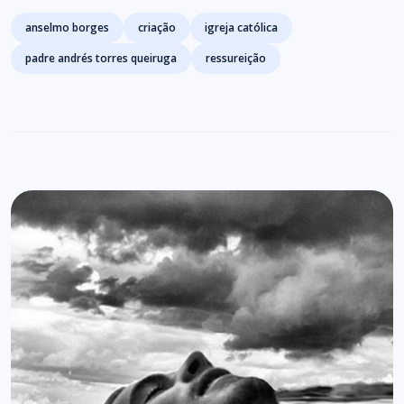
Tags
anselmo borges
criação
igreja católica
padre andrés torres queiruga
ressureição