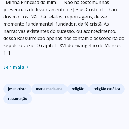
Minha Princesa de mim: Não há testemunhas
presenciais do levantamento de Jesus Cristo do chão
dos mortos. Não há relatos, reportagens, desse
momento fundamental, fundador, da fé cristã. As
narrativas existentes do sucesso, ou acontecimento,
dessa Ressurreição apenas nos contam a descoberta do
sepulcro vazio. O capítulo XVI do Evangelho de Marcos –
[…]
Ler mais
east
Tags
jesus cristo
maria madalena
religião
religião católica
ressureição