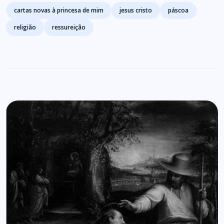
Tags
cartas novas à princesa de mim
jesus cristo
páscoa
religião
ressureição