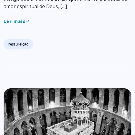
amor espiritual de Deus, […]
Ler mais
east
Tags
ressureição