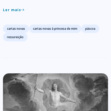
Ler mais
east
Tags
cartas novas
cartas novas à princesa de mim
páscoa
ressureição