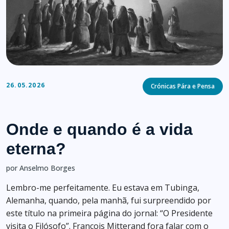
Categories
26.05.2026
Crónicas Pára e Pensa
Onde e quando é a vida
eterna?
por Anselmo Borges
Lembro-me perfeitamente. Eu estava em Tubinga,
Alemanha, quando, pela manhã, fui surpreendido por
este título na primeira página do jornal: “O Presidente
visita o Filósofo”. François Mitterand fora falar com o