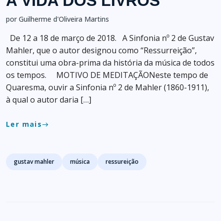
A VIDA DOS LIVROS
por Guilherme d'Oliveira Martins
De 12 a 18 de março de 2018. A Sinfonia nº 2 de Gustav
Mahler, que o autor designou como “Ressurreição”,
constitui uma obra-prima da história da música de todos
os tempos. MOTIVO DE MEDITAÇÃONeste tempo de
Quaresma, ouvir a Sinfonia nº 2 de Mahler (1860-1911),
à qual o autor daria […]
Ler mais
east
Tags
gustav mahler
música
ressureição