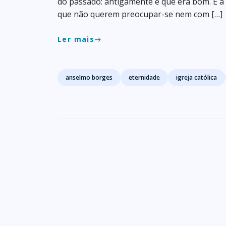
do passado: antigamente é que era bom. É 
que não querem preocupar-se nem com […]
Ler mais
east
Tags
anselmo borges
eternidade
igreja católica