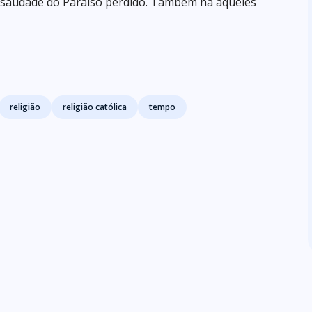
a saudade do Paraíso perdido. Também há aqueles
religião
religião católica
tempo