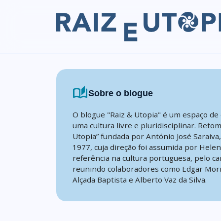
Skip to content
auto_stories
Sobre o blogue
O blogue "Raiz & Utopia" é um espaço de 
uma cultura livre e pluridisciplinar. Reto
Utopia” fundada por António José Saraiva
1977, cuja direção foi assumida por Hele
referência na cultura portuguesa, pelo ca
reunindo colaboradores como Edgar Mori
Alçada Baptista e Alberto Vaz da Silva.