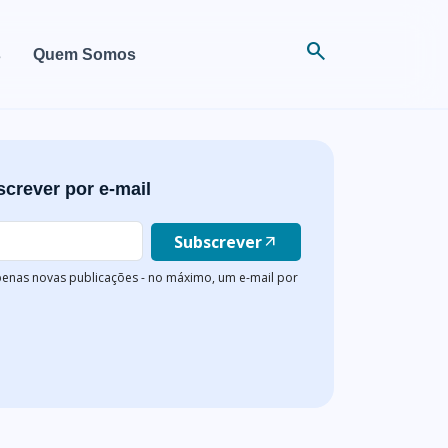
search
s
Quem Somos
crever por e-mail
Subscrever
arrow_outward
enas novas publicações - no máximo, um e-mail por