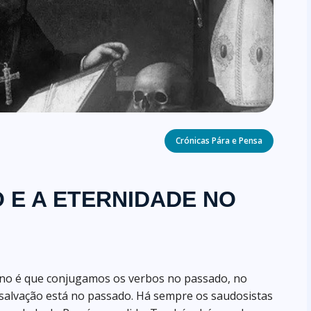
Categories
Crónicas Pára e Pensa
 E A ETERNIDADE NO
ano é que conjugamos os verbos no passado, no
 salvação está no passado. Há sempre os saudosistas