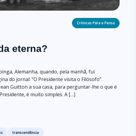
Categories
Crónicas Pára e Pensa
da eterna?
inga, Alemanha, quando, pela manhã, fui
na do jornal: “O Presidente visita o Filósofo”.
 Jean Guitton a sua casa, para perguntar-lhe o que é
Presidente, é muito simples. A […]
ão
transcendência