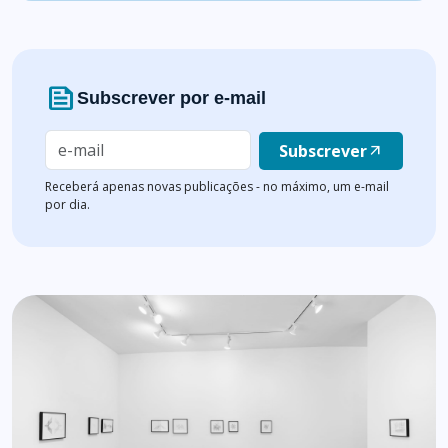
news
Subscrever por e-mail
Subscrever
arrow_outward
Receberá apenas novas publicações - no máximo, um e-mail
por dia.
Lista de artigos