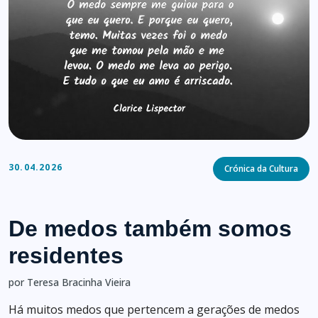
Categories
30.04.2026
Crónica da Cultura
De medos também somos
residentes
por Teresa Bracinha Vieira
Há muitos medos que pertencem a gerações de medos