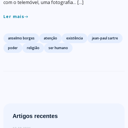
com o telemóvel, uma fotografia… […]
Ler mais
east
Tags
anselmo borges
atenção
existência
jean-paul sartre
poder
religião
ser humano
Artigos recentes