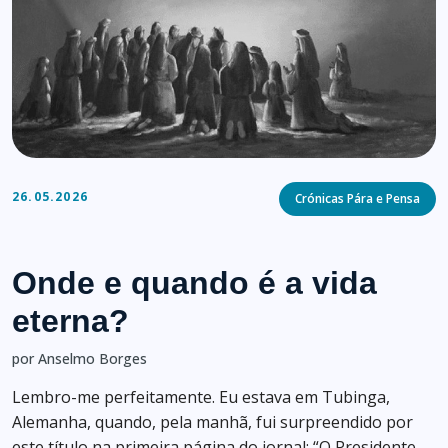
Categories
26.05.2026
Crónicas Pára e Pensa
Onde e quando é a vida
eterna?
por Anselmo Borges
Lembro-me perfeitamente. Eu estava em Tubinga,
Alemanha, quando, pela manhã, fui surpreendido por
este título na primeira página do jornal: “O Presidente