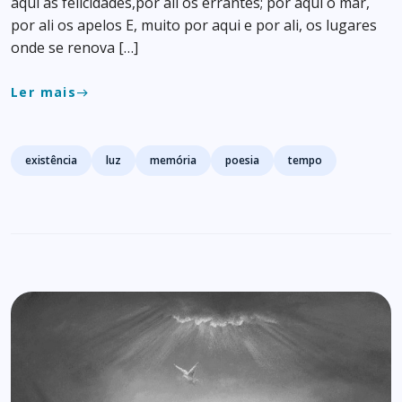
aqui as felicidades,por ali os errantes; por aqui o mar,
por ali os apelos E, muito por aqui e por ali, os lugares
onde se renova […]
Ler mais
east
Tags
existência
luz
memória
poesia
tempo